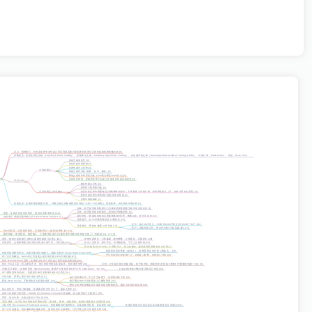
定义
：投资银行、对冲基金和专业交易公司等利用高速计算机进行程序化证券交易的投资策略总称 [5]
策略类型
：流动性回扣交易（Liquidity Rebate Trading）、猎物算法交易（Predatory Algorithmic Trading）、自动做市商交易（Automated Market Maker Trading, AMMs）、闪电订单（Flash Order）、暗池（Dark Pool）
[5]
提高交易流动性 [4]
优化价格发现机制 [4]
促进交易中心竞争 [4]
支持者观点
：
鼓励交易所创新 (机制、技术、服务) [4]
降低交易成本和买卖价差 (1/16美分降至1/100美分) [4]
许多研究表明，交易所竞争可以减少交易成本和提高流动性 [4]
争议
[4, 6]
破坏市场公正性 [4]
损害部分投资者利益 [4]
反对者观点 (作者偏向)
：
改变传统证券市场面貌 (交易量爆炸性增长，订单数量几何级扩增，市场风险惊人上升，传统专家角色衰落) [4]
新技术成为华尔街恶棍打劫投资者的帮凶 [4]
导致市场被操纵 [7]
速度差异
：交易所数据频度为“秒”，高频交易主体数据频度为“纳秒” (1秒 = 10亿纳秒)，相差悬殊，冲击现有市场结构 [6]
目标
：将芝加哥南部数据中心与新泽西北部股票交易市场连接起来 [8]
目的
：提供最直的光缆路径，缩短信号传输时间 [8]
发现
：交易员对速度的渴求，电信运营商未察觉 [8, 9]
路径优化
：削减现有电信运营商线路100英里，凿通山脉、穿过河床 [8, 12]
光缆项目 (美国延展网络公司 Spread Networks)
[10, 11]
速度提升
：从14.65毫秒缩短至13毫秒 [9, 13]
定价：每月30万美元，5年租约1060万美元 (对前200个客户) [15]
商业模式
：稀缺的“速度”才有价值 [14]
客户：高频交易公司、华尔街大银行 (如高盛) [16, 17]
华尔街反应
：从怀疑到赞叹，争相购买对“一微秒”的渴求 [16, 18]
建设挑战
：地理障碍、秘密施工、土地使用权谈判 (与森伯里市韦斯市场和钢丝索工厂的僵局) [11, 17, 19]
背景
：加拿大皇家银行 (RBC) 股票交易部门负责人 [21]
旭电交易事件
：订单暴露，股价瞬变，引发困惑，巨额损失 [23]
市场异常
：交易屏幕显示的市场与真实市场不符，订单消失 [22]
技术人员回应：操作不当、市场数据慢、千万人交易影响 [24]
罗布·帕克 (Rob Park)：计算机天才，胜山的盟友，能将交易员思路转化为代码 [7]
奖励提供流动性者（做盘人），收取获取流动性者（接盘人） [25]
交易所盈利模式变化
：从固定佣金到“做盘人—接盘人模式” (maker-taker model) [25]
巴茨交易所反其道而行之，向做盘人收费，向接盘人付钱 [26]
HFT公司的崛起
：Getco等公司迅速占据市场份额 (10%市场份额) [27]
闪单 (Flash Orders) 丑闻
：交易所允许HFT比其他人更早知道交易信息 [28]
托尔 (Thor) 工具
：胜山团队开发，使订单同时抵达各交易所，抵消速度优势 [29]
目的：让交易员相信电脑屏幕，敢于接大单，帮助投资者“避税” (降低HFT攫取的“税款”) [30, 31]
“花钱买订单流”
：在线经纪商（如Ameritrade）将客户订单拍卖给HFT公司（如Citadel） [32, 33]
Citadel每年支付数亿美元购买订单流 [32]
HFT攫取利润的“税款”
：美国股市每日交易量中超1.6亿美元 [31]
市场幻象
：屏幕上显示的市场并非真实 [7]
由大经销商经营，不公开交易细节，内部规则是个谜 [34]
暗池 (Dark Pools)
：不透明的私人股票交易所 [34]
银行通过向HFT出售暗池入口赚取利润 [35]
理论上为大投资者提供不暴露交易意图的场所，实际上存在利益冲突 [34]
胜山的信念
：市场已被操纵，答案藏在技术外壳之下，需深入技术 [7]
加拿大皇家银行的转型
：2009年2月与Jeremy Frommer分道扬镳，胜山接管电子交易部门 [36]
背景
：电信专家，从电信业转入华尔街 [38]
“延迟”概念
：信号从发出到接收所需的时间，受设备、逻辑、线路影响，线路长度是最大决定因素 [39]
主机代管 (Co-location / Proximity Services)
：将电脑搬到交易所附近，以缩短物理距离，提高速度 [40]
将堪萨斯城对冲基金延迟从43毫秒缩短至3.8毫秒 [41]
HFT公司的偏执
：用金属细网包裹服务器，保留玩具反斗城商标，只为争取几英尺的物理距离 [42]