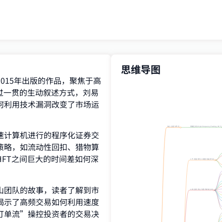
思维导图
015年出版的作品，聚焦于高
过一贯的生动叙述方式，刘易
何利用技术漏洞改变了市场运
核心主题与争议
高频交易 (High-Frequency Trading, HFT)
速计算机进行的程序化证券交
策略，如流动性回扣、猎物算
FT之间巨大的时间差如何深
1. 丹·斯皮维与13毫秒的秘密 [8]
山团队的故事，读者了解到市
2. 布拉德·胜山与股市操纵 [20]
揭示了高频交易如何利用速度
订单流”操控投资者的交易决