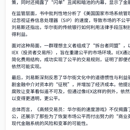
策，同时还揭露了“闪单”丑闻和暗池的内幕，显示了金
在监管层面，书中批判性地分析了《美国国家市场系统管理规
过忽视证券信息处理器（SIP）的速度，导致市场的不公
刘易斯还指出，华尔街的传统银行如何利用法律手段压制
得利益。
面对这种局面，一群理想主义者组成了“拆台者同盟”，
IEX（投资者交易所），旨在重建公平的市场环境。IEX
简化费用结构，成功实现了公平的交易规则，证明了即便
依然可能实现。
最后，刘易斯深刻反思了华尔街文化中的道德惯性与利益
剧金融中介对资本的“征税”，并增加了经济成本。他提
腐败让变革看似遥不可及，但通过像IEX这样的例外，依
以变得更透明，更公平。
总体而言，《高频交易员：华尔街的速度游戏》不仅揭露
公，还展示了那些为了恢复市场公平而付出努力的“商业
现代金融系统的风险和变革的可能性。