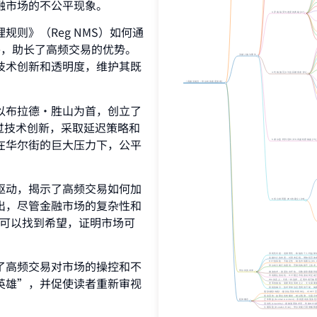
融市场的不公平现象。
3. 罗南·瑞安与速度的奥秘 [37]
则》（Reg NMS）如何通
平，助长了高频交易的优势。
关键人物与事件
技术创新和透明度，维护其既
4. 约翰·施瓦尔与追踪捕食者 [55]
《高频交易员：华尔街的速度游戏》
以布拉德·胜山为首，创立了
通过技术创新，采取延迟策略和
在华尔街的巨大压力下，公平
5. 谢尔盖·阿列尼科夫与高盛机密被盗 [75]
驱动，揭示了高频交易如何加
出，尽管金融市场的复杂性和
6. 拆台者同盟 (IEX的建立) [96]
然可以找到希望，证明市场可
系统性问题
：道德惯性，狭隘的个人利益驱动 [13
金融中介的本质
：对资本征税，增加经济体成本 [
了高频交易对市场的操控和不
HFT的风险
：不稳定性，制造市场紊乱 [65, 1
华尔街大银行的困境
：官僚机构跟不上技术，传
华尔街的未来
微波技术
：速度比光纤快，但数据承载量和稳定
市场紊乱的动机
：HFT通过市场波动和交易分散
英雄”，并促使读者重新审视
IEX的意义
：代表一种选择，证明市场可被理解
变革的挑战
：需要商业英雄主义，文化需要接受改
真相的揭示
：技术带来信息透明的可能，揭露虚
毫秒/微秒/纳秒
：极其短暂的时间单位，对HFT至关重要 [
复杂系统
：故障会忽然爆发，难以预测，但需寻求稳定性
延伸概念
正常事故 (Normal Accident)
：系统固有的复杂性导致
流动性 (Liquidity)
：易被滥用的术语，常被HFT虚增 [
久期风险 (Duration Risk)
：华尔街银行用来解释速度