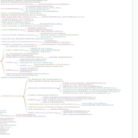
华尔街大银行对技术的无知
：不理解技术细节，只把技术人员当作“摆弄盒子和电线的家伙” [43, 44]
盈利猜测
：通过HFT的花销推测其盈利 (Radianz公司赚8000万美元主机代管费) [42]
闪跌 (Flash Crash)
：2010年5月6日，股市几分钟内下跌600点 [45]
证交会报告对时间认知极其过时 (秒、毫秒、微秒出现次数) [45]
目的
：经纪商为投资者找到最优市场价格 (NBBO) [46, 47]
SIP (证券信息处理器)
：汇集报价，构建NBBO，但技术陈旧、速度慢 [48]
Reg NMS (美国国家市场系统管理规则)
漏洞
：HFT比SIP快25-50毫秒获取市场信息 [48]
结果
：制度性导致更严重的不公平，内部人士通过速度优势获利 [48]
“延迟时间表”
：HFT通过制作精确到微秒的订单传递时间表，识别经纪商行为模式 [49]
下单路径的愚蠢
：经纪商路由程序优先选择有回扣的交易所，暴露大订单，使HFT抢先交易 [50]
IEX的萌芽
：胜山团队决定创建自己的交易所，瑞安成为关键一员 [51, 52]
胜山聘请瑞安为高频交易策略部门负责人（后改为电子交易策略部门负责人） [51, 53, 54]
背景
：美银证券新产品部门负责人，经历“9·11”和金融危机 [56, 57]
世界观颠覆
：美林证券收购美银证券后的不公，对雇主失去信任 [57]
偏执调查
：监控公司内部，发现美林暗池与HFT勾结 [58, 59]
Reg NMS 的深层理解
：本意为公平，实则为HFT挖好陷阱 [48, 60]
“智能订单路由程序”将投资者送入HFT陷阱 [60]
华尔街历史
：抢先交易不断演变，每一次规则漏洞都催生新的不公 (小订单执行系统SOES的被操纵) [61, 62]
不承担市场风险，只扰乱交易 [63, 64]
“Scalpers Inc.” (假设的高频交易公司)
[63]
通过增加抢先交易虚增交易量，损害真正投资者 [63]
带来负面影响：增加税收、市场紊乱、促进交易分散化、利用闪单 [65, 66]
华尔街算法名字激进 (匕首、切片机、游击队等) [68]
里奇·盖茨 (Rich Gates) 的实验
：证明高盛暗池Sigma X存在欺诈 [67]
通过与自己交易，每股损失4美分，第三方利用公开市场卖单从暗池买单获利 [67]
高盛之后停止此类行为，但其他交易所仍在进行 [69]
HFT技术人员背景
：中国人、法国粒子物理学家、俄罗斯航天工程师、印度电子工程博士等高学历人才 [70]
丹·马提森的虚假证词 [71]
瑞信暗池 Crossfinder 的调查
：通过LinkedIn简历揭示瑞信与HFT勾结 [71-73]
程序员在简历中自曝构建HFT平台、实施HFT策略 [73]
胜山团队创建IEX
：为了保护“猎物” (投资者)，与华尔街大银行宣战 [74]
华尔街大银行的雇员忠诚度低，技术人员对自身重要性无知 [70, 74]
背景
：俄罗斯犹太裔程序员，对技术本身比金钱更感兴趣 [76, 77]
高盛系统问题：笨重、低效、基于旧技术 [79]
在高盛的工作
：构建高盛HFT系统 [78]
阿列尼科夫的改进：分散系统，设置迷你母机，重写代码 [78]
在高盛内部构建了一个高频交易公司 [78]
隔阂
：与雇主在理解层面存在隔阂，老板不希望他知道如何赚钱 [80]
开源软件
：高盛只索取不回报，将开源代码视为己有 [81]
离职与被捕
：跳槽至Teza Technologies，离职前将代码发至私人邮箱 [82, 83]
被FBI在机场逮捕，指控盗窃高盛计算机代码 [84]
FBI探员不了解HFT和代码价值，听信高盛一面之词 [85]
陪审团缺乏计算机编程经验，难以理解技术细节 [80]
审判中的问题
：
阿列尼科夫的态度：平静，不生气，视之为“一次不错的经历” [86-88]
阿列尼科夫认为高盛代码对他新建系统无用，且大部分是开源代码 [89, 90]
代码价值争议
：
“程序员的笔记本”比喻：代码是工作记录，与新工作无关 [91]
担心经理奖金，政治利益驱动 [87, 92]
高盛起诉动机
：
不愿被发现其代码95%来自开源 [92]
维护“商业机密”形象 [93]
阿列尼科夫的人生转变
：狱中体验让他不再执着物质财富，更享受生活中的小幸福 [88, 94]
再次被捕
：纽约州以新罪名起诉，但阿列尼科夫已变得超然 [93, 95]
胜山团队辞职
：为了创建公平的交易所而放弃高薪 [97, 98]
目标
：重建美国股市的公平公正制度，消除“捕食者”的杀戮机会 [97, 99]
融资困难
：大投资者不愿出资，怀疑胜山动机，希望别人先出资 [100, 101]
唐·博勒曼 (Don Bollerman)
：纳斯达克前员工，了解交易所内部运作和HFT勾结 [106, 107]
丹·艾森 (Dan Aisen)
：“解谜王”，微软校园智力挑战赛冠军 [103]
弗朗西斯·钟 (Francis Chung)
：“拆台者”，逻辑严密，善于发现系统漏洞 [104, 108]
团队成员
(多为技术人才或了解交易所运作的专家) [102-105]
康斯坦丁·索科洛夫 (Constantine Sokoloff)
：纳斯达克匹配系统建设者，解释俄罗斯人编程优势和钻空子能力 [104]
佐兰·佩尔科夫 (Zoran Perkov)
：纳斯达克全球运营部门主管，危机处理专家，运行IEX市场，偏执的系统运营者 [109-113]
马特·特鲁多 (Matt Trudeau)
：唯一创办过交易所的人，ChX Canada，对HFT的危害有亲身体会，理想主义者 [105, 114]
乔希·布莱克本 (Josh Blackburn)
：退伍军人，数据可视化专家，曾为军方绘制战场信息图 [115, 116]
HFT的捕食行为
：电子抢先交易、回扣套利、慢市场套利 [117]
IEX (投资者交易所 Investors Exchange)
[99]
350微秒延迟
：通过光纤绕线实现，抵消HFT的速度优势，使IEX比HFT更早观测市场形势并做出反应 [118, 119]
公平规则
：不出售特殊权限，不给回扣，统一费用 (0.09美分/股)，简化订单类型 (市价、限价、中点限价) [120]
IEX的解决方案
：
透明度
：公布交易准则，欢迎HFT前来交易，以验证其是否真正有助益 [120, 121]
股东结构
：只允许普通投资者持有股份 [120]
理由：担心“久期风险”，接入费，系统复杂性 [127]
华尔街大银行的阻挠
：散布谣言，不接入IEX，用小额订单“轰炸”IEX，降低其平均交易规模 [122-126]
动机：增大自身暗池交易量，美化数据，破坏竞争对手 [126, 128]
“暗池套利” (Dark Pool Arbitrage)
：华尔街银行未将客户订单送至最佳市场，导致HFT利用价格差异获利 [129]
IEX开业
：2013年10月25日 [113]
初期交易量低，但数据表现出色 [126]
5, 136]
罗恩·摩根和布赖恩·莱文在高盛内部推动变革 [131, 132]
65, 136]
高盛的接入
：2013年12月19日，第一个大订单进入IEX [130]
高盛的信任带来回报：92%订单以中间价成交 [133]
36]
象征意义：高盛的行动使IEX成为“想要涌出堤坝的河流” [134]
唯一优势：先动用客户的股票交易 [138]
统优势失效 [137]
与HFT关系：HFT拿走大部分利润，危机时银行承担损失 [138]
性差，未来可能改进 [139]
化赚取更多利润 [65, 66]
，可免受少数人利益操纵 [133]
变 [140]
伪、秘密和无休止的欲求 [141]
6, 39, 40, 119]
 [111, 142]
的事故 [143]
64, 144]
缺失的术语 [127]