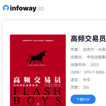
高频交易员
作者： 迈克尔•刘易斯 (M
出版社： 中信出版集
出版年份： 2015
ISBN： 978-7-5086-
语言： 中文
页数： 195
下载PDF