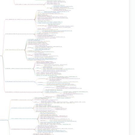
普遍现象
: 交易者对任何市场都存在天生做多偏见 [75, 144-148]
市场真相
: 市场大约一半时间在下跌，“滑的比飞的还快” [145, 148]
专家偏见
: 专家建议也大多偏向买入 [75, 149]
昂贵的偏见
: 逆势做多是昂贵的投机方式 [150]
第09章 为什么投机者（几乎）老是做多？ (Why Is the Speculator (Almost) Always Long?) [23, 84]
运用客观可行的交易方法或系统 [146]
纪律性地执行所有信号，而非只执行符合个人偏见的买入信号 [146]
避免抓头部和底部，等待系统发出明确反转信号 [151]
应对方法
用合理的止损保护新仓位 (保证金的50%-100%，约600-1500元) [152]
学会“截住损失，让利润奔跑” [18, 153, 154]
核心素质
: 纪律 [5, 9-14]
相信并适应实际市场的主趋势，忽视与趋势相悖的意见 [155]
突破缺口建仓或加仓
: 风险高但有潜在价值，主要用于顺着主趋势方向的缺口 [157, 158]
入场战术
耐心等待
: 知道何时不交易，直到正确时机才进场 [159]
避免过度交易
: 使用提醒 (如利弗莫尔语录“钱是坐着赚来的”) 或暂时离开市场 [24, 159, 160]
出场问题
: 过早平仓盈利仓位 [161]
交易者表现不佳原因
: 缺乏纪律导致缺乏信心 [162]
生产商的乐观偏见
: 商品生产商（特别是农作物）常对市场持过度看多态度，忽视基本面恶化 [163, 164]
德州避险 (Texas Hedge)
: 农民通过买入期货来对冲作物风险，实际是逆势操作，导致灾难性损失 [165-168]
错误做法
: 为保亏损仓位而平掉盈利仓位 [168-172]
第10章 三个最重要的投机素质：纪律、纪律和纪律 (Discipline, Discipline, and Discipline) [85, 156]
正确做法
: 平掉亏损仓位，买回盈利仓位 [170, 173]
人性弱点
: 逢高卖出、见低买入的冲动 [174]
亏损认知
: “我能承受多少亏损？” -> “找一个很大的数字，那就是你愿意亏损的数字” [175]
个人惨痛教训
: 在多头趋势中逆势抓头部，亏损惨重，只因“趋势仍然向上” [176-178]
套利客
: 了解自己而非市场，强调自律 [10]
短线者
: 遵守规则，快速止损 [11]
营业厅交易者的纪律观
仓位交易者
: 建立仓位之初就确定止损点，市场永远是对的，用书面止损而非心理止损 [12]
营业厅经纪人
: 了解技术交易者行为、支撑/压力位，不被一时激情冲昏头脑 [13]
总结
: 有计划，有紧急逃生点，并严守纪律 [14]
价格创造消息
: 价格波动后分析师和评论员才提供解释 [107, 109, 179, 180]
可可豆
: 市场下跌后出现“发现额外库存”的利空消息，市场上涨后出现“黑荚病/虫害”的利好消息 [181-183]
案例
糖市
: 长期跌势伴随利空消息，反转上涨后利好消息满天飞 [179, 184, 185]
应对
: 忽略谣言、小道消息和市场新闻，专注于技术面和纪律性策略 [107]
第11章 市场趋势总是已经消化吸收了消息 (Market Action Invariably Discounts the News) [14, 156]
华尔街格言
: “知者不言，言者不知” [107]
市场心理
: 看多看空心理影响交易决策，价格是未来的晴雨表 [186]
成功关键
: 信任的技术方法/系统 + 优秀的交易策略 [90]
厄尔尼诺现象
: 新闻报道与价格走势的滞后性，价格变化是预测厄尔尼诺现象的最佳指标 [187-189]
黄豆市场
: 价格跌破5.50，反弹至6.50以上，预示大多头市场 [180]
马文的“黄豆交易系统”
: 一条棕色领带，迷信好运 [191, 192]
现代系统
: 依赖逻辑、数学和电脑程序 [193]
系统目的
: 帮助交易者从交易中获利 (盈利仓位赚更多，亏损仓位亏更少) [194]
早期观点
: 投机没有金光大道，成功交易者难以解释其成功 [195]
系统挑战
: 精准的止损点难以设定 (太近易被洗出，太远损失大) [196]
趋势跟踪系统问题
: 横向盘整时易被洗盘，但大行情利润能弥补小损失 [197]
基本方法
: X天连续收盘价之和除以X [198]
交叉技术
: 单一移动平均线穿越收盘价，或双重移动平均线交叉 (短期线穿越长期线) [198, 199]
移动平均线
加权/指数平滑
: 赋予近期价格更高权重，计算更复杂 [200, 201]
优化研究
: 不同商品有不同最佳平均天数组合 [202-205]
斜率分析
: 根据移动平均线斜率变化寻找信号 [206]
第12章 每个人都有一套系统 (Everyone Has a System) [156, 190]
系统应用的关键
: 信心、耐心和纪律 [15, 207, 208]
纸上交易 vs 实际交易
: 纸上交易表现通常更好，实际交易中易受情绪影响违反系统 [209-212]
需有信心，不轻易修改系统 [207]
与个人交易方法和目标一致 (长期系统配长期交易者) [213]
系统选择
警惕“黑箱”系统，应了解系统逻辑和原理 [214]
 156]
不应只看系统销售方的广告，要看真实交易记录，特别是其他账户的记录 [212, 215]
价格不是首要考量，重点是性能、合理止损和低风险收益比 [216]
系统组成
: 硬件 (电脑)、软件、数据输入 (手动或数据银行)、数据更新 (实际价格或连续价格) [217, 218]
连续价格 (Perpetuals)
: 平滑实际价格缺口和失衡，消除期货月份到期重新输入数据的需要 [217, 218]
输出
: 包含推荐仓位、止损点、金字塔加减仓建议 [219, 220]
投资成功公式
: 良好技术系统 + 优秀策略和资金管理 [221]
普遍问题
: 试图在每种市场情况中预测明确趋势，导致高买低卖 [222]
市场本质
: 大部分时间处于横向盘整 (relative equilibrium) [222]
横向盘整期
: 反趋势交易 (antitrend) - 回调到下档买入，反弹到上档卖出 [223-226]
双重交易方法
突破盘整期
: 放弃反趋势仓位，顺势交易 (trend-following) [223-225]
目视检查
: 每日和每周图表 [227]
识别趋势
客观公式
: 怀尔德的“方向运动指数” (Directional Movement Index) [227]
第13章 顺势/逆势——双重交易方法 (Trending/Anti-Trending A Dual Market Approach) [15,
商业服务
: CRB电脑趋势分析表 (Computer Trend Analyzer) 识别横盘、上涨、下跌趋势及支撑/阻力 [228, 229]
156]
横向盘整期: 止损点设在交易区间外不远处，采用“收盘止损”以避免盘中洗盘 [230, 231]
止损设定
风险控制: 根据愿意承担的总损失设定止损点 (如保证金的12分/600元) [230, 232]
平仓趋势仓位
: 通过
移动止损点 (trailing stops)
，让市场自动把你带出场 [233]
盘中止损
: 不一定代表趋势反转，可视为保护利润/减少损失，大趋势未变可再入场 [234]
情绪挑战
: 这种策略逻辑上合理，但情绪上难以坚持，市场波动大需要强大心理素质 [234]
避免陷阱
: 建立小仓位，减少交易频率，避免在横向盘整中高买低卖 [235]
农产品交易中，1月和2月是顺势交易者最忙碌的月份，市场波动大，价格波动看似随机 [236, 237]
原因: 生产商延迟纳税，第一季度销售收入用于缴税和农场开支 [237]
2月小憩 (February Break)
策略
: 3月初起，在1月-2月收盘价高点画水平红线作为买入止损点，若收盘价突破此线则可建立多头仓 [238]
周收盘价突破比日收盘价突破更重要 [239]
保护措施: 仍需设置合理止损点 [239]
第14章 善用周而复始的季节性波动 (Taking Advantage of Recurring Seasonal Tendencies) [156, 235]
江恩 (W. D. Gann)
: 强调季节性因素，认为8月多出低点，3-4月买入5月出顶，5-6月做空等待8月低点 [240, 241]
季节性研究先驱
拉尔夫·安兹渥斯 (Ralph Ainsworth)
: 谷物交易日历，提供具体买卖日期 [242, 243]
杰克·伯恩斯坦 (Jake Bernstein)
: 结合现代电脑技术，每年出版《MBH季节性期货图》 [244, 245]
现代季节性研究
应用
: 季节性研究作为工具箱中的重要工具，用于确认或否决其他技术方法的结论，而非独立技术 [246]
反趋势洗盘导致频繁出现 [247]
保证金催缴 (Margin Call)
处理方式
: 不建议存入新资金满足维持保证金，应通过减仓来满足 [248]
减仓策略
: 平掉账面亏损最大且逆势的仓位，保留盈利最多且顺势的仓位 [18, 92, 172, 249]
人性弱点
: 多数投机者选择平掉盈利仓位，持有亏损仓位 [172]
成功交易者特征
: 有纪律地平掉亏损仓位，持有盈利仓位 [172]
追求
: 整体盈利，而非证明自己正确 [172]
在任何市场或两个相关市场中，做多趋势最强的期货，做空趋势最弱的期货 [250-252]
第15章 持有利润最多的仓位；平掉亏损最多的仓位 (Keep What Shows the Best Profit: Close Out the Biggest Loss) [156, 246]
买强卖弱策略 (Buy the strongest, sell the weakest)
好处
: 对冲风险，降低保证金要求 [250, 253]
时机
: 可使用跨期图 (spread charts) 依据价格差异进行交易 [250, 254]
近期期货价格相对远期期货上涨，甚至高于远期期货 [255]
意义
: 确认多头市场正在酝酿 [255]
价格倒置 (Price Inversion)
策略
: 出现价格倒置时，可金字塔加仓25%-50%多头仓位 [255]
利弗莫尔
: 20世纪初最受敬畏和赞叹的市场交易者 [257, 258]
跨期交易者可买入溢价期货，卖出折价期货 [252]
交易宇宙
: 价格波动，对精确预测价格痴迷 [259]
名言
: “市场只有一个方向，不是多头，也不是空头，而是做对的方向” [69, 260, 261]
第16章 杰西·利弗莫尔这个人 (The Man They Called J. L.) [137, 256]
“有损失的，都要平掉，有利润的，都要留着” [92]
重要遗产
“我能赚那么多钱，靠的不是我的想法，而是我的坐法。听得懂这句话吗？我一直坐得纹风不动。……能够做对事情，而且能坐住的人才是高手。” [262, 263]
“对我来说，亏钱是最小的麻烦。认亏之后，亏损再也不会困扰我。做错事——不认输——才会伤害口袋和心灵。” [39]
税收避险
: 交易损失无意中成为合法避税方式 [265, 266]
归因偏误
: 赚钱归因于技能，亏钱归因于市场糟糕 [267]
承认错误
: 务实地承认自己对市场趋势、交易时机或战术的错误，才能避免再犯 [268]
市场本质
: 市场和价格趋势本身无好坏、对错之分，好坏对错在于投机者自己 [147, 268, 269]
第17章 市场无好坏之分 (The Market Is Neither Good Nor Bad) [256, 264]
盈利时因恐惧失去利润而过早平仓 [270]
心理问题
: 交易者面对希望和恐惧时的潜意识转向 [270]
亏损时因希望反转而抱牢不止损 [270]
情绪平衡
: 渡过好坏时期需要良好的情绪平衡和市场视角 [17, 271]
迪克森·华兹
: “那你就卖到你能够安睡为止” (控制仓位大小以减少压力) [272]
理查德·丹尼斯
: 大部分利润来自5%的交易 [273, 274]
成功关键
: 抑制损失，将其控制在可接受的限度内 [275]
“可接受的限度”
: 不影响睡眠、工作或个人生活的损失 [275]
客观止损
: 允许风险与交易所保证金挂钩 (如50-100%的保证金)，一旦盈利则移动止损 [275, 276]
止损点设置
: 远离大众交易者设定的“合理”图表点，因为这些点常成为专业人士的攻击目标 [111]
交易成本
: 手续费，以及亏损后更难扳回本金 [277]
第18章 你一定要控制风险，限制亏损 (You Must Control and Limit Your Losses) [38, 256]
损失限制的显著效果
: 案例表明，将损失限制在保证金的45%以内，可大幅改善交易结果 [154, 278-281]
g Campaign) [137, 256]
牺牲小棋子以获得更大优势 (牺牲逆势亏损仓位以保护顺势盈利仓位) [282, 283]
国际象棋策略类比
白方求胜，黑方求和 (顺势仓位采取攻击策略求大赢，逆势仓位采取防守策略求全身而退) [283]
退出策略
: 趋势不利时尽快退出以最小化损失，若能不亏不赚地打平出场则更好 [284]
萨裘·佩奇
: “别往后看，可能有人要暗算你” (不要沉湎于过去错误) [285]
苏格兰名言
: “你管好小钱就行了，大钱会自己照顾自己” -> “你管好亏损就行了，利润会自己照顾自己” [286]
终极目标
: 捕捉超级行情 (Mega-Move)，获得巨额利润 [24, 35, 287]
市场激情
: 黄豆市场是产生“超级行情”和百万富翁最多的市场 [288-292]
关键
: “坐得住”盈利仓位直到止损点把你带出场 [262, 263, 293]
战略计划
: 针对每个大仓位制定详细的战略计划，包括目标 (巨额利润或适度亏损)、入场策略、分阶段加仓、止损点 [294-298]
第19章 逮到超级行情的激动 (The Thrill of Catching the Mega-Move) [149, 256]
时间和价格预测
: 时间预测最不准确和不相关，关键是市场行为 [299]
抄底风险
: 在稳固空头市场中抄底是高风险高回报的策略，只适合理解并接受高风险的人 [300, 301]
系统交易的超级行情
: 长期交易系统有时能捕捉到巨额利润，这些利润能弥补横向盘整期的损失 [290-292]
避免
: 过度仓位、过度交易（因无聊、小道消息） [24]
期货交易的启示
: 勇气、承诺、耐心、纪律和追求卓越 [303]
技术与策略的平衡
: 从早期的侧重技术转向技术和策略各占50% [16, 304]