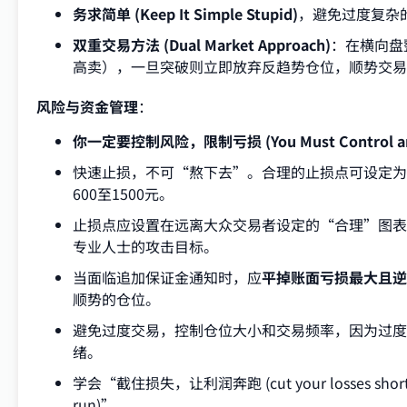
务求简单 (Keep It Simple Stupid)
，避免过度复杂
双重交易方法 (Dual Market Approach)
：在横向盘
高卖），一旦突破则立即放弃反趋势仓位，顺势交易
风险与资金管理
：
你一定要控制风险，限制亏损 (You Must Control and L
快速止损，不可“熬下去”。合理的止损点可设定
600至1500元。
止损点应设置在远离大众交易者设定的“合理”图表
专业人士的攻击目标。
当面临追加保证金通知时，应
平掉账面亏损最大且逆
顺势的仓位。
避免过度交易，控制仓位大小和交易频率，因为过度
绪。
学会“截住损失，让利润奔跑 (cut your losses short and
run)”。