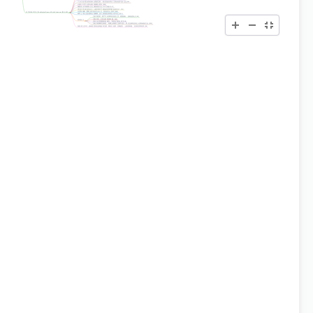
个人经验
: 最大的利润来自顺势交易，最大的损失和压力来自逆势亏损仓位 [305]
从损失中学习
: 损失比利润能教人更多 [306]
幽默感与平衡视角
: 在充满挑战的行业中不可或缺 [307]
渡过逆境
: 真正的专业人士能忍受不可避免的逆境并最终成功 [17, 271]
丹尼斯·康勒
: “重要的不是你怎么走红，而是你怎么复原” [308]
附言 市场不坑人 (The Market Doesn’t Take Prisoners) [256, 302]
概率
: 少数人违反规则也能赚钱，但不能指望这种情况经常发生 [309]
交易期货时，要严守纪律和务实的态度，遵循规则，跟着趋势走 [148]
控制损失，不抓头部和底部 [18, 148]
最终建议
训练自己忽视做多的偏见，“滑的比飞的还快” [148]
实验新策略时在纸面、电脑上或模拟交易中进行，真实交易时坚持已证明有效的方法 [310]
期望
: 通过本书，读者能更有自信地盈利交易，顺应大趋势，控制损失，让利润奔跑，坚持务实和纪律 [18]