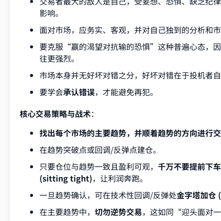
交易者最大的敌人是自己，受妄想、恐惧、缺乏纪律
影响。
面对市场，应务实、客观，并对自己独到的分析和市
要克服“赢的渴望对抗输的恐惧”这种普遍心态，因
往更强烈。
市场本身并无好坏对错之分，好坏对错在于投机者自
要学会
承认错误
，才能避免再犯。
核心交易策略与战术
：
找出每个市场的主要趋势，并顺着趋势的方向进行交
在趋势突破点或回调/反弹点建仓。
只要仓位与趋势一致且盈利可观，
千万不要提前下车
(sitting tight)
，让利润奔跑。
一旦趋势确认，可在技术性回调/反弹处
金字塔加仓 (p
在主要趋势中，
切勿逆势交易
，这如同“迎头面对一