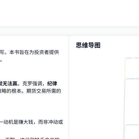
思维导图
撰写。本书旨在为投资者提供
。
I. 总览与核心理念
核心思想
II. 第一部分 期货交易策略和战术 (Strategy and Tact
就无法赢
。克罗强调，
纪律
策略的根本。期货交易所需的
一动机是赚大钱，而非冲动或
III. 第二部分 价格趋势的分析和研判 (Analysis and Pr