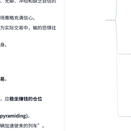
、无聊、冲动和缺乏自信的
场策略充满信心。
《克罗谈期货交易策略》思维导图
为实际交易中，输的恐惧往
身。
IV. 第三部分 交易时机 (Timing of Trades) [85,
易
。
，应
稳坐赚钱的仓位
yramiding)
。
V. 第四部分 交易实战 (On Conducting a Tradin
辆加速驶来的列车”。