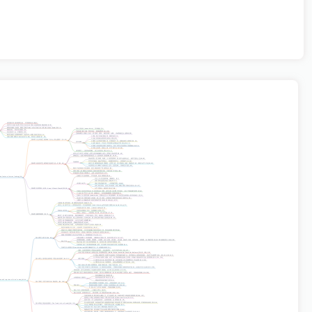
成功源于快速决策和行动，不冒险则无法赢 [1]
纪律 (Discipline)
和
常识 (Common Sense)
是投资策略的根基 [3-18]
辨别市场重大趋势，顺势交易 (Trade in the direction of the dominant trend) [18-24]
身份
: 投机者 (speculators)，而非赌徒 [28]
脚踏实地，而非浮沙建塔 [25]
交易动机
: 赚大钱，而非冲动、刺激或取悦他人 [28]
承认知识不足，不断研究 [25]
交易者最大的敌人
: 自己，受妄想、恐惧、缺乏纪律、无聊、冲动和缺乏自信影响 [32]
期货交易的纪律和客观方法是本书一再重复的主题 [4, 26]
1. 找出每个市场主要趋势，顺势交易 [20]
目标
: 获取
暴利 (Substantial Profits)
，而非仅仅利润 [27, 28]
2. 在趋势突破点或回调/反弹点建仓 [33]
第01章 什么叫做交易策略？为什么那么重要？ [30, 31]
3. 顺势仓位带来可观利润，不要提前下车，抵制短线交易诱惑 [33, 34]
基本策略
4. 趋势确认后，可在技术性回调/反弹处金字塔加仓 [34, 35]
5. 客观分析趋势反转时快速平仓，若过早平仓且趋势未变则重新入场 [36]
6. 市场反向时，迅速止损，不可“熬下去” [37-39]
成功要件
: 一流的有效策略、持之以恒的纪律 [5, 40, 41]
成功公式
: 技术交易系统 + 优秀的市场策略和战术 + 优秀的资金管理 [42, 43]
策略优先
: 一流策略和普通系统优于一流系统和普通策略 [16, 44, 45]
基金经理人: 受新闻、电视、小道消息影响，惊慌平仓盈利仓位，抱牢亏损仓位 [46-48]
可可豆交易者: 倒金字塔加仓，回调时恐慌平仓，逆势做空 [49, 50]
失败案例
第02章 好的技术交易系统只是成功的一半 [30, 42]
A先生: 忽视系统资金管理建议，过度交易，买入系统外品种，情绪化交易，归咎于运气不佳 [51-53]
专业经纪人代操账户: 起始仓位过大，过度交易，导致巨大亏损 [53]
教训
: 不是系统伤害交易者，是交易者伤害了系统和自己 [54]
优势
: 系统 + 策略能让交易者在盈利交易中赚更多，亏损交易中亏更少 [55]
市场选择
: 优先选择风险小、止损点近的市场 [56, 57]
交易哲学
: 务求简单，严守纪律，务实和客观 [59-61]
ics in Futures Trading) [29]
关注少人关注的市场（咖啡豆） [62]
观察横向盘整区间的突破 [63, 64]
成功案例 (乔)
预设双向突破订单，一旦突破立即入场 [65]
面对看空消息，坚信多头趋势，甚至编造“霜害”理由支持多头 [66, 67]
第03章 务求简单 (KISS - Keep It Simple Stupid) [30, 58]
金字塔加仓，稳坐盈利仓位 [68]
交易者如何应对复杂信息
: 回归商品趋势图，研究长期历史/季节性倾向，分析可靠电脑交易系统 [69]
个人素质
: 严守个人纪律、依赖自己、务实是最难教和实践的美德 [6]
交易行为
: 适度交易 (undertrade)，控制仓位大小和交易频率，避免过度交易增加成本和情绪干扰 [70]
持仓时间
: 只要市场对你有利，就一直持有，让系统或客观分析告诉你何时平仓 [70]
小额资金
: 准确进出时机的交易者可用15000-20000元起步 [71]
专家预测
: 经常错误，预测期货价格非常困难 [73-75]
成功之道
: 技术方法 + 优秀资金管理 + 关注趋势跟踪 (trend following) 而非趋势预测 (trend predicting) [74]
市场按分析方向移动，入场后价格却反转 [76]
投机者的悲叹
总是在反弹高点买入，在底部附近卖出 [77]
受他人（经纪人、小道消息）影响，买入后亏损 [77, 78]
第04章 赢家和输家 [30, 72]
解决之道
: 独立分析市场，制定策略战术，不听不给他人意见，相信自己客观分析 [79]
赢的渴望 vs 输的恐惧
: 纸上交易表现好于实际交易，因实际交易中输的恐惧更强 [80, 81]
过度交易
: 导致输的恐惧，仓位过大或交易频繁 [82]
成功关键
: 耐心和纪律，准确运用进出时机 [82]
长期电脑交易系统
: 客观、纪律地遵循系统指示可实现持续盈利 [83]
期货市场风险
: 高杠杆，小波动即可迅速吞噬本金 [86, 87]
准备工作
: 仔细研究期货交易书籍，关注市场策略和经济状况文章，而非价格预测文章 [88]
华尔街名言
: “谣言出现时买入，消息出现时卖出” (市场已消化消息) [89, 90]
策略
: 对表现最好的仓位金字塔加仓，表现最差的平仓 [91, 92]
第05章 交易工具 [84, 85]
长期连续图
: 10年周线图，清晰展示主要趋势，提供支撑/压力位 [93-97]
优秀图表服务
: 日线图、周线图、月线图，包含价格、成交量、持仓量、移动平均线、现货价格、跨期图、振荡/趋势指标 (如CRB电脑趋势分析者) [98]
核心工具
商品年鉴
: 基本面分析师重要参考，提供统计数据和基本面数据 [99]
交易系统
: 基于历史数据和电脑运算，在交易和时机决策中作用日益重要 [100]
交易方法
: 趋势跟踪 (trend-following) 是最赚钱的方法，不必预测头和底 [21]
原则
: 当基本面和技术面结论相悖时，应
无视消息
，专注于技术分析 [101-107]
市场本质
: 市场行动 (价格) 总是消化吸收消息 (Market Action Invariably Discounts the News) [26, 90, 108, 109]
取暖油
: 雅曼尼宣布增产石油的利空消息被市场消化，技术面多头趋势依然强劲，形成“空头陷阱” [101, 102, 108, 110-112]
利率市场
: 专家对通胀、赤字、利率的预测总是相互矛盾，市场价格波动并不完全受其影响 [105, 113, 114]
第06章 当基本面分析和技术面分析矛盾时 [84, 100]
典型案例
谷物市场 (1984)
: 利好消息不断，但市场实际进入持续两年大空头趋势 [115, 116]
金属市场 (1984)
: 专家看涨，但贵金属指数显示下跌 [104, 115]
投机者的心理
: 易受新闻影响，忽视客观分析，导致亏损 [104, 117]
决策环境
: 市场中充满矛盾信息，交易者应在清静处，详细务实地检查图表和技术指标，从混乱中理出头绪 [106, 118]
避免短视
: 技术交易者眼光日益偏向短期和细微处，是亏钱的主要原因 [119-123]
案例 (棉花)
: 交易者在强劲多头市场中，基于短线微观分析（如30-40分钟的头肩顶）做空，导致错误判断 [124-126]
提供清晰的主趋势画面 [97]
长期图表的重要性
提供理想的支撑和压力位 [97]
ojection of Price Trends) [83, 84]
避免日常市场“噪音”干扰 [96]
第07章 把注意力集中在长期趋势上 [84, 119]
通过长期图表发现底部一底比一底高的模式 [127, 128]
案例 (铜)
即使有专家报告看空，市场行为仍然指示上涨 [129-131]
“中国人买了几乎所有的铜”，导致价格飙升 [132]
核心
: 专注主要价格趋势，一旦确立立即入场 [21]
耐心与纪律
: 长期持有仓位，渡过回调，是投机成功的关键 [133, 134]
交易员表现
: 多数交易员小赚大亏，忙于短线交易，自称长线交易者却不遵循规则 [136, 137]
趋势定义
: 商品价格倾向于朝阻力最小的方向移动 (dominant force) [22, 138]
趋势力量
: 一旦主要趋势形成，会积累动能，自我增强 [22, 38]
区分趋势与盘整
: 有经验的交易者能辨别市场何时有趋势 (可顺势交易) 和何时横向盘整 (可观望或短线逆势) [139]
第08章 趋势是你的朋友 (The Trend Is Your Friend) [84, 135]
大仓位
: 顺势盈利仓位不嫌大，逆势亏损仓位再小也嫌多 [140]
逆势交易
: 等于“迎头面对一辆加速驶来的列车” [23]
衡量动态力量
: 怀尔德的“方向运动指数”和“相对强势”概念 [141]
成功关键
: 耐心和纪律，只要市场有利就持有仓位，直到系统发出反转信号 [142, 143]