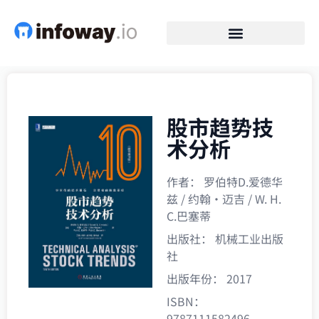
股市趋势技
术分析
作者： 罗伯特D.爱德华
兹 / 约翰·迈吉 / W. H.
C.巴塞蒂
出版社： 机械工业出版
社
出版年份： 2017
ISBN：
9787111582496