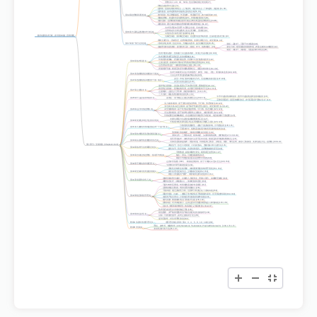
整数关口
（20、30、50等）也会形成强阻力/支撑 [77]
价格总在趋势中运动
[79]
趋势线
：连接短线回调低点（上升趋势）或反弹高点（下降趋势）的直线 [51, 80]
趋势通道
：基本趋势线和折返线之间的区域 [51, 81]
第14章 趋势线和通道
[9]
效力检验
：低点数量越多、长度越长、角度越平坦，效力越强 [82, 83]
突破趋势线
：收盘价击穿趋势线达3%，伴随成交量放大 [84]
回踩/反抽
：趋势线被突破后股价可能反弹/回调至原趋势线附近 [84-86]
扇形原则
：通过3条发散的趋势线判断中线调整低点 [61, 87]
技术形态基本适用于大宗商品交易，但有差异 [88]
趋势线
在大宗商品图表上往往更清晰、更有用 [89]
第16章 大宗商品图表技术分析
[9]
其他形态可靠性低于股票市场 [89]
《股市趋势技术分析 - 原书第10版》思维导图
机械交易法
（如海龟交易法）在趋势明显市场有效，但需结合图表分析 [90]
四类主要方法
：区域形态、趋势和趋势线、支撑位和阻力位、成交量 [91, 92]
第17章 第一部分总结
[9]
计算机和互联网
：信息革命，大幅提高效率，提供海量资源 [93-95]
期权：高杠杆，可用于对冲风险 [96]
金融理论和实践发展
：新型投资工具（期权、ETF、指数期货） [95]
量化分析：模型驱动的期权市场，布莱克-斯科尔斯模型 [97]
期货：高杠杆，高风险，但也提供对冲机会 [98]
投资与投机差异
：投机者只关注股票本身，而非公司基本面 [99, 100]
技术派投资者不采取
买入并持有
策略 [101]
长线投资者策略
：把握长期趋势，利用ETF进行指数化投资 [102]
第18章 战术问题
[1]
止损点设置
：跌破200天移动平均线或长期趋势线 [102, 103]
迈吉的“基准点法”
：最有效的移动止损法 [68, 103]
把握投资节奏
：根据迈吉评价指数调整仓位，实现自然对冲 [103, 104]
技术分析者更关注公司的
“股性”
（类型、特点、习性）而非具体业务 [100, 105]
第21章 选择要跟踪绘图的个股
[1]
可关注ETF来达到跑赢市场目标 [106]
卖空
：市场下跌时的获利方式，无道德或实际区别 [107-109]
第22章 选择要跟踪绘图的个股：续
[1]
卖空可设置止损位 [110]
保护性止损指令
：设定在底部之下的安全范围，限制损失 [42, 111]
跟进性止损指令
：获取短线利润，在利润可观时及时平仓 [112, 113]
第27章 止损指令
[1]
止损规则
：止损位
只升不降
（除息除权除外） [114, 115]
三天法则
：确认短线底部或顶部 [61, 114]
牛市中是短线回调底部，熊市中是短线反弹顶部或底部 [116]
第28章 什么是底部和顶部
[1]
基准点
：用于确定止损位的参照点位 [68, 116]
完整设置流程
：涵盖波峰和波谷，有“新高法则”变体2 [117, 118]
买入/做多规则
：基于蓝色/红色趋势线、平行线、形态突破 [119-121]
清仓/卖出多头仓位规则
：基于保护性/跟进性止损位、成交量信号 [120, 122]
第29章 运行中的趋势线
[1]
卖空股票规则
：基于红色/蓝色趋势线、平行线、形态突破 [123, 124]
空头回补规则
：基于保护性/跟进性止损指令、成交量信号 [124, 125]
长线趋势交易策略概述
：永远循道指长线趋势方向交易，结合板块和个股趋势 [126]
支撑位和阻力位是交易者
最重要的工具
[127]
第30章 支撑位和阻力位的应用
[1]
长线或中线支撑位/阻力位在
周线图或月线图
上识别 [128, 129]
分散投资
的重要性：避免个股波动影响，平均数法则 [130, 131]
第31章 不要将所有鸡蛋放在同一个篮子里
[1]
可通过ETF、指数基金实现分散投资并控制成本 [132]
预测
最小涨跌幅度
，为风险报酬比提供指引 [133]
第32章 技术图表形态的测算目标
[1]
测算公式：三角形高度、箱体高度、头部到颈线距离、旗杆幅度 [27, 133, 134]
道氏理论战术
：勿将资金大头用于反向交易，根据迈吉评价指数调整仓位 [135]
第33章 从战术角度看图表形态
[1]
具体形态的操盘战术：双顶/双底、对称/直角三角形、扩散顶、楔形、单日反转、旗形/三角旗形、支撑位/阻力位、趋势线 [136-144]
第二部分：交易战法 (Chapters 18-43)
离场信号
：形态不利突破、不利新低/高、放量/缺口单日反转等 [145]
第34章 战术方法的简要总结
[1]
建仓信号
：形态突破、击穿支撑/阻力、趋势线触碰/击穿等 [146]
平滑数据，剔除周期性变化，观察
真正趋势
[16, 147]
第36章 自动化的趋势线：移动平均线
[1]
缺点：滞后，可能扭曲曲线 [147]
移动平均线交易法仅在
趋势市中有效
[148]
迈吉评价指数（MEI）
：衡量趋势强弱，用于平衡多头/空头仓位 [149, 150]
第38章 平衡的多样化配置
[1]
“自然对冲”
和
“节奏化交易”
[150]
系统性控制资金使用量
，勿将重要用途的钱用于投机 [151, 152]
第40章 交易中的资金使用量
[1]
新手应
理论交易为主
，少量实际交易 [152, 153]
将投入资金视为
“学费”
，而非期待立即回报 [153, 154]
追随长线趋势
交易时，中期投入大量资金，早期小部分，末期降至最低 [155]
第41章 实际资金投入
[1]
调整综合杠杆（风险敞口）
，依靠经验和直觉 [156]
亏损50%时应离场，转投指数基金或专业顾问 [157]
定期检视组合数据，维持合理风险敞口 [158]
个股风险
：通过波动性分析，但技术分析要义在于
控制风险
[158]
风险价值法（VaR）
：衡量正常市场情况下预期最大损失，但无视趋势风险 [159, 160]
第42章 组合风险管理
[1]
实用资产组合理论
：计算组合理论风险和操作风险 [161]
最大回撤
：衡量最坏情况下的最大亏损 [158, 162]
控制风险
：对冲风险最小，运用迈吉评价指数调整组合可降低风险 [163, 164]
拉尔夫·文斯和最优f模型
：将风险定义为回撤 [56, 164-167]
技术形态或信号并非绝对确定可靠
[165]
相信图表，并严格按照图表信号或自身总结的法则操作 [168]
第43章 持之以恒
[1]
目标：
平静面对股市
，及时止损/获利了结 [168]
提供流动性，对抗非理性波动 [168]
附录A 实践中的道氏理论
[1]
道氏理论核心原则：第2、3、4、5、8、10、11条 [169]
网站、参考书、辅助软件（AIQ, Metastock, Tradestation, Prophet/thinkorswim） [160, 170, 171]
附录B 资源
[1]
波动性的计算方法 [56, 172]