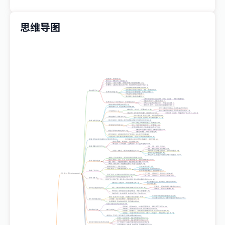
思维导图
经典之作，63年历史 [1]
修订宗旨：修剪过时、深挖远见 [1]
核心观点：
人类行为重复
，
历史图表对当下交易的重要性
[2, 3]
新增内容：
迈吉的基准点法
(第28章)，
组合控制与风险
(第42章) [4, 5]
市场是衡量股票价值最民主的标准 [6]
股价走势反映所有已知信息、推测、希望与恐惧 [6]
第10版序言
[1]
技术分析的前提 [6]
股价是买卖双方较量结果，代表“真正价值” [6]
长线趋势应被视为持续有效 [6]
通过研究个股走势形成观点 [6]
以图形形式记录实际交易历史（价格、交易量），推测未来趋势 [7]
“经典技术分析” vs. 量化技术分析 [7]
技术分析定义：
研究市场运行
，而非交易标的 [7]
技术派认为基本面数据已过时，市场永远向前看 [8]
所有技术派市场研究的
老祖宗
[10]
图表形态、样式、点位和区域有助推测未来走势 [8]
非预测股市工具，而是
整体经济晴雨表
[11]
牛市：连续上涨创新高，回调低点高于前次 [13]
长线趋势
：一年以上，甚至数年 [12-14]
熊市：连续下跌创新低，反弹高点低于前次 [13, 15]
三大趋势
[12, 13]
中线趋势
：逆长线趋势的调整，3周到数月 [12, 16]
通常回调（或反弹）长线趋势前一高点的1/3～2/3 [12]
牛市：
建仓期
、
民众关注期
、
大批涌进期
[13, 15]
长线趋势的几个阶段
[13, 15]
熊市：
出货期
、
恐慌期
、
灰心抛售期
[15, 17, 18]
相互印证原则
：道琼斯工业平均指数和运输业平均指数需相互印证 [19]
第3章 道氏理论
[9]
牛市：价格上升时成交量放大，回落时缩小 [19]
成交量验证趋势原则
[19]
熊市：价格下降时成交量放大，回升时缩小 [19]
成交量是
附加证据
，价格变动是决定性信号 [19]
价格在5%范围内小幅震荡，持续数周至数月 [20]
“横盘”可以取代中线走势
[14, 20]
突破上限看涨，突破下限看跌 [20]
趋势持续原则
：在明确趋势反转信号出现前，应认为趋势将持续 [21]
21世纪市场：道氏理论需要
与时俱进优化
，综合多种平均价格和指数 [11, 22]
第5章 用约翰·迈吉的基准点法代替道氏理论
[9]
迈吉的
基准点法
比道氏理论更易操作，回报更丰厚 [23]
反转区域越大、耗时越长，意义越重大 [24]
单日反转
：一天内形成，止步或暂停，不一定立即逆转 [24, 25]
第6章 重要的反转形态
[9]
构成：
左肩
、
头部
、
右肩
[26]
颈线
：连接左肩和头部回调低点 [26]
头肩形
：最常见、最可靠的反转形态 [26, 27]
突破颈线
：真正确认趋势信号，右肩成交量萎缩 [28]
假突破
：极少数情况 [28, 29]
测算公式
：头部顶点到颈线距离为最小下跌目标 [27, 30]
头肩底
：与头肩顶相反，穿透颈线
必须伴有放量
[31-33]
复合头肩形态
：左肩、头部、右肩可能出现多次，底部出现概率更大 [34-36]
第7章 底部形态
[9]
圆底（碗形）
：成交量极度萎缩，随后股价上涨并放量 [32, 37, 38]
休眠底
：圆底变体，成交量极度萎缩，常见于小盘股 [37, 39]
多数是
整固信号
，而非反转 [40]
突破方向
无法预判
[41]
对称三角形
：上下界线逐渐收敛 [41, 42]
向上突破需
放量
，向下突破无需 [41]
第8章 三角形
[9]
最不可靠的技术形态
，假突破概率远大 [41]
第一部分：理论 (Chapters 1-17)
上升三角形
：上界线水平，预示向上突破 [43-45]
直角三角形
：对突破方向有强预示效力 [38, 43]
下降三角形
：下界线水平，预示向下突破 [43, 46, 47]
顶部和底部由水平线界定的交易区域 [48, 49]
第9章 箱体
[9]
双顶/三顶、双底/三底
：两个高点之间有回调，股价跌穿谷底确认反转 [39, 50, 51]
表示市场缺少主力，散户亢奋，
熊市信号
[52, 53]
扩散形态
：振幅扩大，两条发散界线 [36, 52]
没有扩散底
[54]
上升楔形
：预示趋势转弱，最终反转 [38, 55]
楔形
：价格波动限制在两条逐渐收拢的直线之间 [55, 56]
第10章 其他反转现象
[9]
下降楔形
：预示向上突破 [29, 55]
长钉形态
：股价巨幅波动后收盘价回落，伴随天量成交 [57, 58]
关键反转日
：盘中创新高，收盘价低于前一日收盘价 [59]
常出现于价格
陡峭急涨或急跌之后
[60]
旗形
：紧凑小平行四边形，向趋势反方向轻微倾斜 [60, 61]
最小目标位测算公式
：旗形出现前“旗杆”的距离 [27, 62]
第11章 持续形态
[9]
三角旗形
：短小紧凑的楔形，成交量萎缩 [18, 62]
头肩形整固
：形似倒转头肩形，预示
趋势持续
[63]
“是缺口就必须回补”是
迷信
[64, 65]
普通缺口（形态内缺口）
：出现在震荡形态中，预测意义几乎为零 [67, 68]
突破缺口
：股价突破形态时出现，预示动能强 [36, 69, 70]
第12章 缺口
[9]
缺口分类
[66]
持续缺口（逃逸缺口）
：动能增强的涨跌势中出现，往往出现在中点 [71, 72]
衰竭缺口
：强劲走势即将结束时出现，通常2～5天内回补，表明
趋势停止
[29, 65, 73]
岛形反转
：不常见，预示股价完全回吐前期涨跌幅 [29, 65]
支撑位
：买盘集中区，阻止跌势或转跌为涨 [42, 74]
阻力位
：卖盘集中区，阻止涨势或转涨为跌 [74, 75]
第13章 支撑位和阻力位的应用
[9]
同一价格水平可在阻力位和支撑位之间相互变换
[74]
估算强弱标准
：成交量、价格落差、形成时间长度 [76-78]