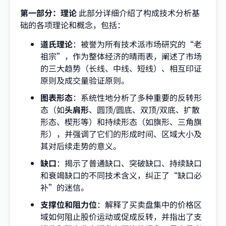
第一部分：理论
此部分详细介绍了构成技术分析基
础的各项理论和概念，包括：
道氏理论
：被誉为所有技术派市场研究的“老
祖宗”，作为整体经济的晴雨表，阐述了市场
的三大趋势（长线、中线、短线）、相互印证
原则及成交量验证原则。
图表形态
：系统性地分析了多种重要的反转形
态（如
头肩形
、圆顶/圆底、双顶/双底、扩散
形态、楔形等）和持续形态（如旗形、三角旗
形），并强调了它们的形成时间、区域大小及
其对后续走势的意义。
缺口
：揭示了普通缺口、突破缺口、持续缺口
和衰竭缺口的不同技术含义，纠正了“缺口必
补”的迷信。
支撑位和阻力位
：解释了买卖盘集中的价格区
域如何阻止股价运动或促成反转，并指出了支