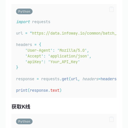
Python
import
 requests
url 
=
"
https://data.infoway.io/common/batch_trade
headers 
=
{
'
User-Agent
'
:
'
Mozilla/5.0
'
,
'
Accept
'
:
'
application/json
'
,
'
apiKey
'
:
'
Your_API_Key
'
}
response 
=
 requests
.
get
(
url
,
headers
=
headers
)
print
(
response
.
text
)
获取K线
Python