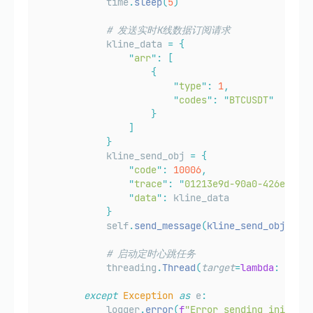
            time
.
sleep
(
5
)
# 发送实时K线数据订阅请求
            kline_data 
=
{
"
arr
"
:
[
{
"
type
"
:
1
,
"
codes
"
:
"
BTCUSDT
"
}
]
}
            kline_send_obj 
=
{
"
code
"
:
10006
,
"
trace
"
:
"
01213e9d-90a0-426e-a380
"
data
"
:
 kline_data
}
            self
.
send_message
(
kline_send_obj
)
# 启动定时心跳任务
            threading
.
Thread
(
target
=
lambda
:
 sched
except
Exception
as
 e
:
            logger
.
error
(
f
"Error sending initial 