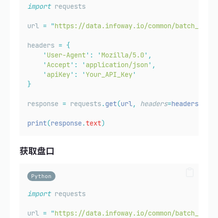
import
 requests
url 
=
"
https://data.infoway.io/common/batch_kline
headers 
=
{
'
User-Agent
'
:
'
Mozilla/5.0
'
,
'
Accept
'
:
'
application/json
'
,
'
apiKey
'
:
'
Your_API_Key
'
}
response 
=
 requests
.
get
(
url
,
headers
=
headers
)
print
(
response
.
text
)
获取盘口
Python
import
 requests
url 
=
"
https://data.infoway.io/common/batch_depth