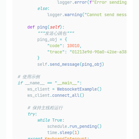
                logger
.
error
(
f
"Error sending mess
else
:
            logger
.
warning
(
"
Cannot send message: 
def
ping
(
self
):
"""
发送心跳包
"""
        ping_obj 
=
{
"
code
"
:
10010
,
"
trace
"
:
"
01213e9d-90a0-426e-a380-ebe
}
        self
.
send_message
(
ping_obj
)
# 使用示例
if
 __name__ 
==
"
__main__
"
:
    ws_client 
=
WebsocketExample
()
    ws_client
.
connect_all
()
# 保持主线程运行
try
:
while
True:
            schedule
.
run_pending
()
            time
.
sleep
(
1
)
except
KeyboardInterrupt
: