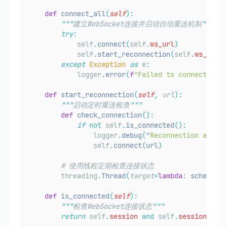
def
connect_all
(
self
):
"""
建立WebSocket连接并启动自动重连机制
"""
try
:
            self
.
connect
(
self
.
ws_url
)
            self
.
start_reconnection
(
self
.
ws_url
)
except
Exception
as
 e
:
            logger
.
error
(
f
"Failed to connect to 
{
def
start_reconnection
(
self
,
url
):
"""
启动定时重连检查
"""
def
check_connection
():
if
not
 self
.
is_connected
():
                logger
.
debug
(
"
Reconnection attemp
                self
.
connect
(
url
)
# 使用线程定期检查连接状态
        threading
.
Thread
(
target
=
lambda
:
 schedule
.
def
is_connected
(
self
):
"""
检查WebSocket连接状态
"""
return
 self
.
session
and
 self
.
session
.
conn