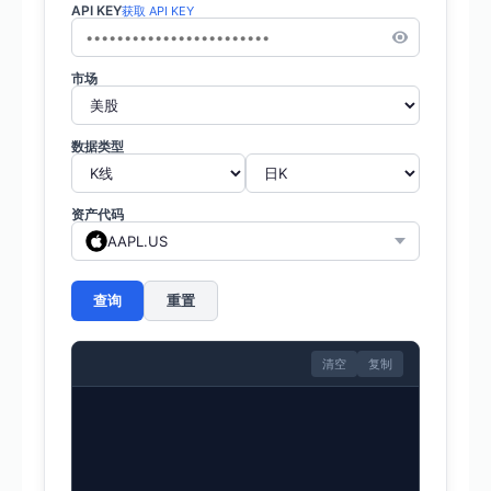
API KEY
获取 API KEY
市场
数据类型
资产代码
AAPL.US
查询
重置
清空
复制