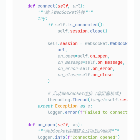
def
connect
(
self
,
url
):
"""
建立WebSocket连接
"""
try
:
if
 self
.
is_connected
():
                self
.
session
.
close
()
            self
.
session
=
 websocket
.
WebSocketApp
                url
,
on_open
=
self
.
on_open
,
on_message
=
self
.
on_message
,
on_error
=
self
.
on_error
,
on_close
=
self
.
on_close
)
# 启动WebSocket连接（非阻塞模式）
            threading
.
Thread
(
target
=
self
.
session
.
except
Exception
as
 e
:
            logger
.
error
(
f
"Failed to connect to t
def
on_open
(
self
,
ws
):
"""
WebSocket连接建立成功后的回调
"""
        logger
.
info
(
f
"Connection opened"
)