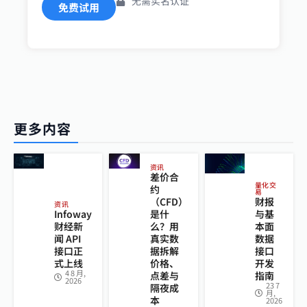
无需实名认证
免费试用
更多内容
资讯
差价合
量化交
约
易
财报
（CFD）
资讯
与基
Infoway
是什
本面
财经新
么？用
数据
闻 API
真实数
接口
接口正
据拆解
开发
式上线
价格、
4 8 月,
指南
点差与
2026
23 7
隔夜成
月,
本
2026