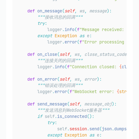
def
on_message
(
self
,
ws
,
message
):
"""
接收消息的回调
"""
try
:
            logger
.
info
(
f
"Message received: 
{
mess
except
Exception
as
 e
:
            logger
.
error
(
f
"Error processing messa
def
on_close
(
self
,
ws
,
close_status_code
,
clo
"""
连接关闭的回调
"""
        logger
.
info
(
f
"Connection closed: 
{
close_s
def
on_error
(
self
,
ws
,
error
):
"""
错误处理的回调
"""
        logger
.
error
(
f
"WebSocket error: 
{
str
(
erro
def
send_message
(
self
,
message_obj
):
"""
发送消息到WebSocket服务器
"""
if
 self
.
is_connected
():
try
:
                self
.
session
.
send
(
json
.
dumps
(
mess
except
Exception
as
 e
: