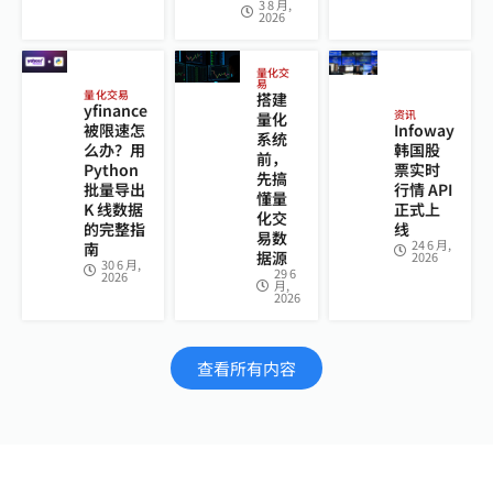
3 8 月,
2026
量化交
易
量化交易
搭建
yfinance
资讯
量化
被限速怎
Infoway
系统
么办？用
韩国股
前，
Python
票实时
先搞
批量导出
行情 API
懂量
K 线数据
正式上
化交
的完整指
线
易数
24 6 月,
南
据源
2026
30 6 月,
29 6
2026
月,
2026
查看所有内容