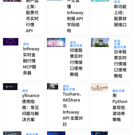
新产品
一文读
资讯
上架：
懂
新功能
股票代
Infoway
上线：
币实时
财报 API
股票财
行情
字段结
报接口
API
构
资讯
资讯
资讯
行情
量化交易
量化交易
Infoway
印度股
日本股
实时金
票实时
票实时
融行情
行情接
行情接
MCP服
口使用
口使用
务器
教程
教程
资讯
量化交易
资讯
量化交易
Tushare、
yfinance
用
AKShare
使用指
Python
与
南：常见
复现低
Infoway
问题与解
波动率
API 全面对
决方案
策略
比
量化交易