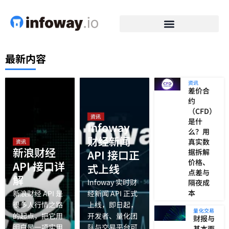
最新内容
资讯
差价合
约
（CFD）
资讯
是什
Infoway
么？用
财经新闻
真实数
资讯
新浪财经
据拆解
API 接口正
价格、
API 接口详
式上线
点差与
解
Infoway 实时财
隔夜成
本
新浪财经 API 是
经新闻 API 正式
很多人行情之路
上线，即日起，
量化交易
的起点，把它用
开发者、量化团
财报与
明白是一项实用
队与交易平台可
基本面