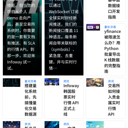
技能。但当你的
以通过
数据接
口开发
项目从个人
WebSocket 订阅
指南
demo 走向产
全球实时财经新
品，甚至交易所
闻推送，我们的
量化交易
系统时，你需要
新闻接口覆盖 11
yfinance
的是一套有文档
种语言，每条新
被限速怎
么办？用
有推送、有 SLA
闻自带关联标的
Python
的行情 API。到
（symbols）、
批量导出
那一步，欢迎来
紧急度、去重
K 线数据
Infoway 试一
键，并与实时行
的完整指
试。
情…
南
量化交易
资讯
资讯
搭建量
Infoway
交易所
化系统
韩国股
如何接
前，先
票实时
入贵金
搞懂量
行情 API
属实时
化交易
正式上
行情
数据源
线
API
资讯
资讯