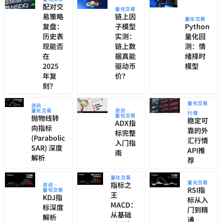
配对交
量化交易
易策略
链上因
量化交易
复盘：
子模型
Python
历史表
实测：
量化回
现能否
链上数
测：情
在
据真能
绪择时
2025
驱动币
模型
年复
价？
刻？
量化交易
资讯
量化交易
资讯
行情
量化交易
抛物线转
稳定可
ADX指
向指标
靠的外
标完整
(Parabolic
汇行情
入门指
SAR) 深度
API推
南
解析
荐
量化交易
量化交易
指标之
资讯
RSI指
量化交易
王
KDJ指
标从入
MACD：
标深度
门到精
从基础
解析
通