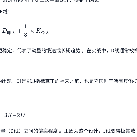
K线：
×
D
昨天
+
1
3
×
K
今天
1
×
+
×
D
K
昨
天
今
天
3
更稳定，代表了动量的慢速或长期趋势 。在实战中，D线通常被
的出现，则是KDJ指标真正的神来之笔，也是它区别于所有其他
=
3
K
–
2
D
=
3
–
2
K
D
量（D线）之间的偏离程度 。正因为这个设计，J线变得极其敏