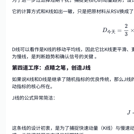
它的计算方式和K线如出一辙，只是把原材料从RSV换成了
D
今天
=
2
3
2
=
D
今
天
3
D线可以看作是K线的移动平均线，因此它比K线更平滑、
为慢线，是判断趋势和确认信号的关键 。
第四道工序：点睛之笔，创造J线
如果说K线和D线是继承了随机指标的优良传统，那么J线
动指标的核心所在。
J线的公式异常简洁：
J
J
这条线的设计初衷，是为了捕捉快速动量（K线）与慢速动