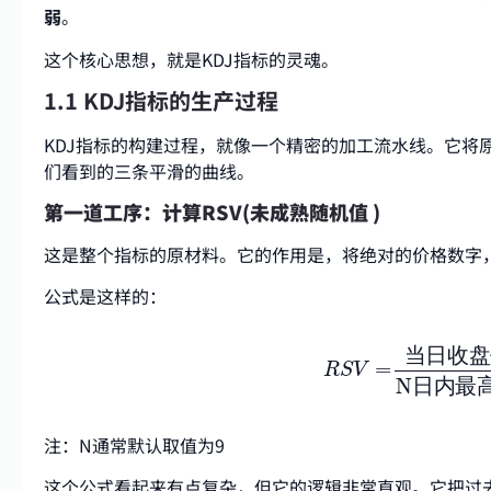
弱
。
这个核心思想，就是KDJ指标的灵魂。
1.1 KDJ指标的生产过程
KDJ指标的构建过程，就像一个精密的加工流水线。它将
们看到的三条平滑的曲线。
第一道工序：计算RSV(
未成熟随机值
)
这是整个指标的原材料。它的作用是，将绝对的价格数字
公式是这样的：
R
S
V
=
当日收盘价
当
日
收
盘
=
R
S
V
N
日
内
最
注：N通常默认取值为9
这个公式看起来有点复杂，但它的逻辑非常直观。它把过去