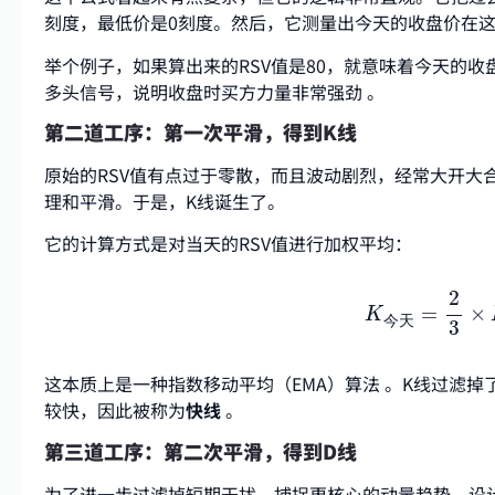
刻度，最低价是0刻度。然后，它测量出今天的收盘价在
举个例子，如果算出来的RSV值是80，就意味着今天的收
多头信号，说明收盘时买方力量非常强劲
。
第二道工序：第一次平滑，得到K线
原始的RSV值有点过于零散，而且波动剧烈，经常大开大
理和平滑。于是，K线诞生了。
它的计算方式是对当天的RSV值进行加权平均：
K
今天
=
2
3
×
2
=
×
K
今
天
3
这本质上是一种指数移动平均（EMA）算法 。K线过滤
较快，因此被称为
快线
。
第三道工序：第二次平滑，得到D线
为了进一步过滤掉短期干扰，捕捉更核心的动量趋势，设