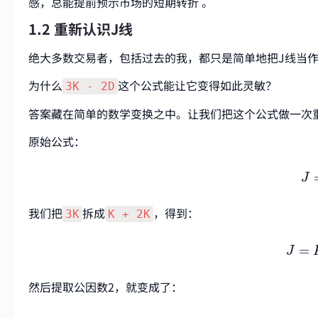
感，总能提前预示市场的短期转折 。
1.2 重新认识J线
绝大多数交易者，包括过去的我，都只是简单地把J线当
为什么
这个公式能让它变得如此灵敏？
3K - 2D
答案藏在简单的数学变换之中。让我们把这个公式做一次
原始公式：
J
J
我们把
拆成
，得到：
3K
K + 2K
J
=
=
J
然后提取公因数2，就变成了：
J
=
K