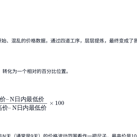
原始、混乱的价格数据，通过四道工序，层层提炼，最终变成了
，转化为一个相对的百分比位置。
–
N日内最低价
N日内最高价
–
N日内最低价
×
100
价
–
N
日
内
最
低
价
×
100
高
价
–
N
日
内
最
低
价
N天（通常是9天）的价格波动范围看作一把尺子，最高价是10