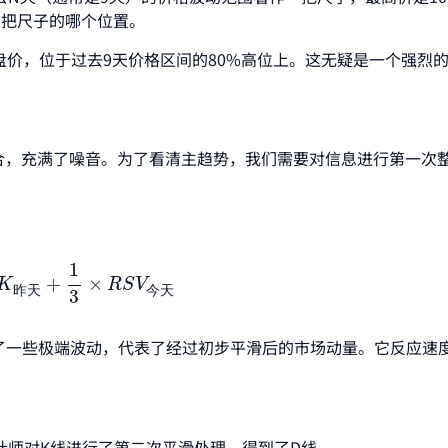
这把尺子的哪个位置。
盘价，位于过去9天价格区间的80%高位上。这无疑是一个强烈
合，充满了噪音。为了看清主趋势，我们需要对信息进行第一次
K
昨天
+
1
3
×
R
S
V
今天
1
+
×
K
R
S
V
昨
天
今
天
3
掉了一些极端波动，代表了经过初步平滑后的市场动量。它反应速
计师对K线进行了第二次平滑处理，得到了D线。