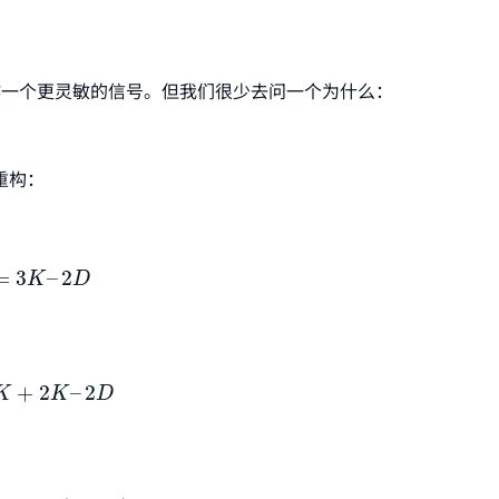
作一个更灵敏的信号。但我们很少去问一个为什么：
重构：
=
3
K
–
2
D
=
3
–
2
K
D
K
+
2
K
–
2
D
+
2
–
2
K
K
D
+
2
×
(
K
–
D
)