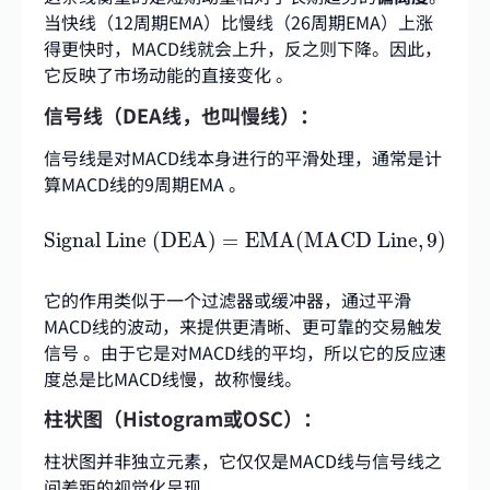
当快线（12周期EMA）比慢线（26周期EMA）上涨
得更快时，MACD线就会上升，反之则下降。因此，
它反映了市场动能的直接变化 。
信号线（DEA线，也叫慢线）：
信号线是对MACD线本身进行的平滑处理，通常是计
算MACD线的9周期EMA
。
Signal Line (DEA)
=
EMA
(
MACD Line
,
9
)
Signal Line (DEA)
=
EMA
(
MACD Line
,
9
)
它的作用类似于一个过滤器或缓冲器，通过平滑
MACD线的波动，来提供更清晰、更可靠的交易触发
信号 。由于它是对MACD线的平均，所以它的反应速
度总是比MACD线慢，故称慢线。
柱状图（Histogram或OSC）：
柱状图并非独立元素，它仅仅是MACD线与信号线之
间差距的视觉化呈现
。