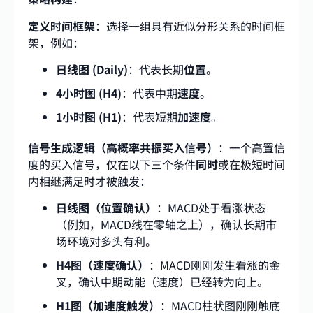
定义时间框架
：选择一组具有近似分形关系的时间框
架，例如：
日线图 (Daily)
：代表长期
位置
。
4小时图 (H4)
：代表中期
速度
。
1小时图 (H1)
：代表短期
加速度
。
信号生成逻辑（高概率共振买入信号）
：一个高置信
度的买入信号，仅在以下三个条件
同时
或在极短时间
内相继满足时才被触发：
日线图（位置确认）
：MACD处于看涨状态
（例如，MACD线在零轴之上），确认长期市
场环境对多头有利。
H4图（速度确认）
：MACD刚刚发生看涨的金
叉，确认中期动能（速度）已经转为向上。
H1图（加速度触发）
：MACD柱状图刚刚触底