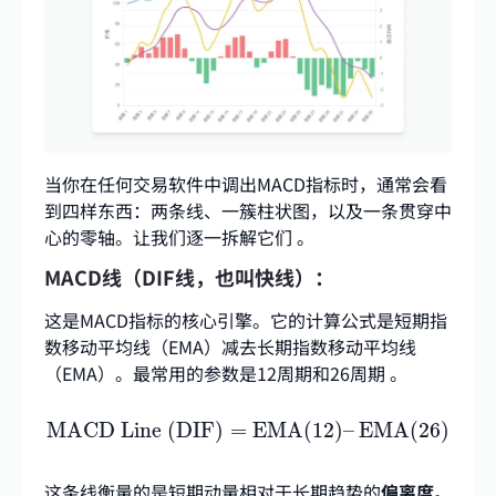
当你在任何交易软件中调出MACD指标时，通常会看
到四样东西：两条线、一簇柱状图，以及一条贯穿中
心的零轴。让我们逐一拆解它们
。
MACD线（DIF线，也叫快线）：
这是MACD指标的核心引擎。它的计算公式是短期指
数移动平均线（EMA）减去长期指数移动平均线
（EMA）。最常用的参数是12周期和26周期
。
MACD Line (DIF)
=
EMA
(
12
)
–
EMA
(
26
)
MACD Line (DIF)
=
EMA
(
12
)
–
EMA
(
26
)
这条线衡量的是短期动量相对于长期趋势的
偏离度
。