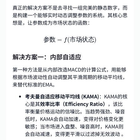
真正的解决方案不是去寻找一组完美的静态数字，而
是构建一个能够实时动态调整参数的系统。其核心思
想是，让参数成为市场状态的函数：
参数
=
f
(
市场状态
)
参
数
=
(
市
场
状
态
)
f
解决方案一：内部自适应
第一种方法是从内部改造MACD的计算公式，用能够
根据市场波动性自动调整其平滑周期的移动平均线，
来替代标准的EMA。
考夫曼自适应移动平均线 (KAMA)
：KAMA的核
心是其
效率比率（Efficiency Ratio）
，该比
率衡量价格运动的信噪比。当趋势强劲、噪音
低时，KAMA会自动加速，变得对价格变化更
敏感；当市场进入盘整、噪音高时，KAMA则
会自动减速，变得更平滑以过滤掉无效波动 。