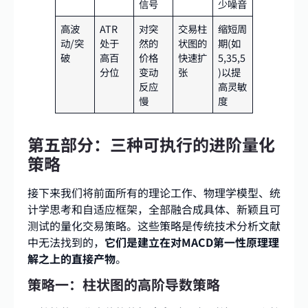
信号
少噪音
高波
ATR
对突
交易柱
缩短周
动/突
处于
然的
状图的
期(如
破
高百
价格
快速扩
5,35,5
分位
变动
张
)以提
反应
高灵敏
慢
度
第五部分：三种可执行的进阶量化
策略
接下来我们将前面所有的理论工作、物理学模型、统
计学思考和自适应框架，全部融合成具体、新颖且可
测试的量化交易策略。这些策略是传统技术分析文献
中无法找到的，
它们是建立在对MACD第一性原理理
解之上的直接产物
。
策略一：柱状图的高阶导数策略