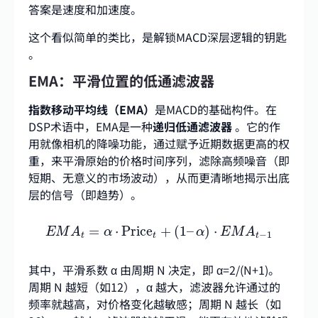
答案是速度和加速度。
这个看似简单的类比，是解锁MACD深层逻辑的钥匙
。
EMA：平滑位置的低通滤波器
指数移动平均线（EMA）
是MACD的基础构件。在
DSP术语中，EMA是一种
递归低通滤波器
。它的作
用就像相机的降噪功能，通过赋予近期数据更高的权
重，来平滑原始的价格时间序列，滤除高频噪音（即
短期、无意义的市场波动），从而更清晰地揭示出底
层的信号（即趋势）。
E
M
A
t
=
α
⋅
Price
t
+
(
1
–
α
)
⋅
E
M
A
t
−
1
=
⋅
Price
+
(
1
–
)
⋅
E
M
A
α
α
E
M
A
−
1
t
t
t
其中，平滑系数 α 由周期 N 决定，即 α=2/(N+1)。
周期 N 越短（如12），α 越大，滤波器允许通过的
频率就越高，对价格变化越敏感；周期 N 越长（如