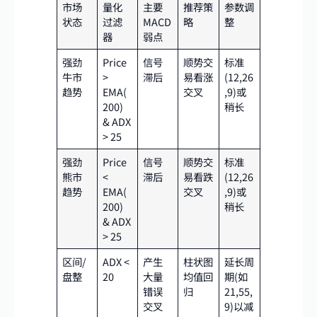
市场
量化
主要
推荐策
参数调
状态
过滤
MACD
略
整
器
弱点
强劲
Price
信号
顺势交
标准
牛市
>
滞后
易看涨
(12,26
趋势
EMA(
交叉
,9)或
200)
稍长
& ADX
> 25
强劲
Price
信号
顺势交
标准
熊市
<
滞后
易看跌
(12,26
趋势
EMA(
交叉
,9)或
200)
稍长
& ADX
> 25
区间/
ADX <
产生
柱状图
延长周
盘整
20
大量
均值回
期(如
错误
归
21,55,
交叉
9)以减