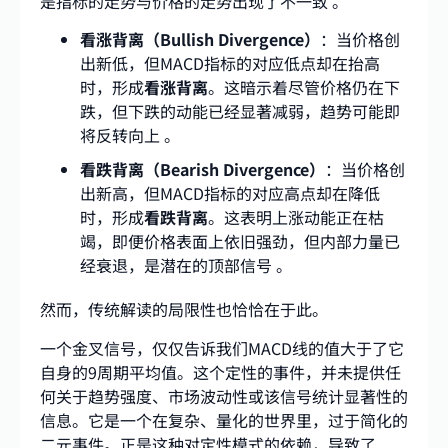
是指标的走势与价格的走势出现了不一致
。
看涨背离（Bullish Divergence）
：当价格创
出新低，但MACD指标的对应低点却在抬高
时，形成
看涨背离
。这暗示着尽管价格仍在下
跌，但下跌的动能已经显著减弱，趋势可能即
将反转向上 。
看跌背离（Bearish Divergence）
：当价格创
出新高，但MACD指标的对应高点却在降低
时，形成
看跌背离
。这表明上涨动能正在枯
竭，即便价格表面上依旧强劲，但内部力量已
经衰退，是潜在的顶部信号 。
然而，传统解读的局限性也恰恰在于此。
一个金叉信号，仅仅告诉我们MACD线的值大于了它
自身的9周期平均值。这个定性的事件，并未提供任
何关于趋势强度、市场波动性或该信号统计显著性的
信息。它是一个在复杂、量化的世界里，过于简化的
二元事件。正是这种对定性模式的依赖，导致了