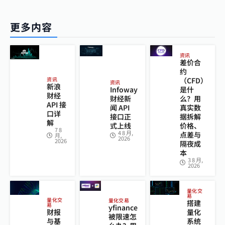
更多内容
资讯
差价合
约
（CFD）
资讯
资讯
新浪
Infoway
是什
财经
财经新
么？用
API 接
闻 API
真实数
口详
接口正
据拆解
解
式上线
价格、
7 8
4 8 月,
点差与
月,
2026
2026
隔夜成
本
3 8 月,
2026
量化交
易
量化交
量化交易
搭建
易
yfinance
财报
量化
被限速怎
与基
系统