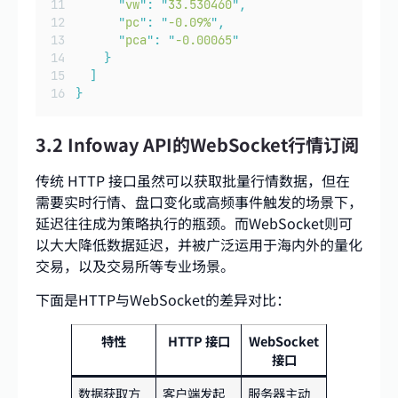
"
vw
"
:
"
33.530460
"
,
"
pc
"
:
"
-0.09%
"
,
"
pca
"
:
"
-0.00065
"
}
]
}
3.2 Infoway API的WebSocket行情订阅
传统 HTTP 接口虽然可以获取批量行情数据，但在
需要实时行情、盘口变化或高频事件触发的场景下，
延迟往往成为策略执行的瓶颈。而WebSocket则可
以大大降低数据延迟，并被广泛运用于海内外的量化
交易，以及交易所等专业场景。
下面是HTTP与WebSocket的差异对比：
特性
HTTP 接口
WebSocket
接口
数据获取方
客户端发起
服务器主动