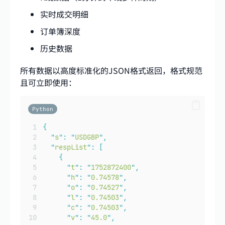
实时成交明细
订单簿深度
历史数据
所有数据以高度标准化的JSON格式返回，格式规范
且可立即使用：
Python
{
"
s
"
:
"
USDGBP
"
,
"
respList
"
:
[
{
"
t
"
:
"
1752872400
"
,
"
h
"
:
"
0.74578
"
,
"
o
"
:
"
0.74527
"
,
"
l
"
:
"
0.74503
"
,
"
c
"
:
"
0.74503
"
,
"
v
"
:
"
45.0
"
,