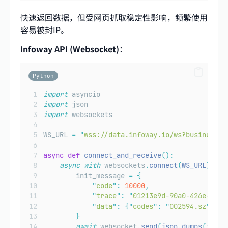
快速返回数据，但受网页抓取稳定性影响，频繁使用
容易被封IP。
Infoway API (Websocket)
：
Python
import
 asyncio
import
 json
import
 websockets
WS_URL 
=
"
wss://data.infoway.io/ws?business=s
async
def
connect_and_receive
():
async
with
 websockets
.
connect
(
WS_URL
)
as
 
        init_message 
=
{
"
code
"
:
10000
,
"
trace
"
:
"
01213e9d-90a0-426e-a380
"
data
"
:
{
"
codes
"
:
"
002594.sz
"
}
}
await
 websocket
.
send
(
json
.
dumps
(
init_