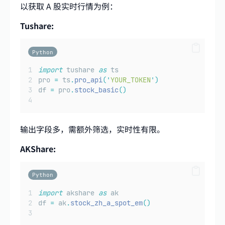
以获取 A 股实时行情为例：
Tushare:
Python
import
 tushare 
as
 ts
pro 
=
 ts
.
pro_api
(
'
YOUR_TOKEN
'
)
df 
=
 pro
.
stock_basic
()
输出字段多，需额外筛选，实时性有限。
AKShare:
Python
import
 akshare 
as
 ak
df 
=
 ak
.
stock_zh_a_spot_em
()