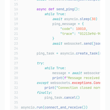
async
def
send_ping
():
while
True:
await
 asyncio
.
sleep
(
30
)
                ping_message 
=
{
"
code
"
:
10010
,
"
trace
"
:
"
01213e9d-90a0-4
}
await
 websocket
.
send
(
json
.
dum
        ping_task 
=
 asyncio
.
create_task
(
send_
try
:
while
True:
                message 
=
await
 websocket
.
rec
print
(
f
"Message received: 
{
me
except
 websockets
.
exceptions
.
Connecti
print
(
"
Connection closed normally
finally
:
            ping_task
.
cancel
()
asyncio
.
run
(
connect_and_receive
())