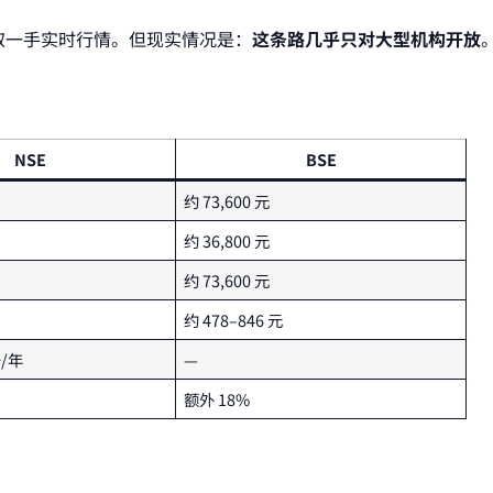
获取一手实时行情。但现实情况是：
这条路几乎只对大型机构开放
NSE
BSE
约 73,600 元
约 36,800 元
约 73,600 元
约 478–846 元
条/年
—
额外 18%