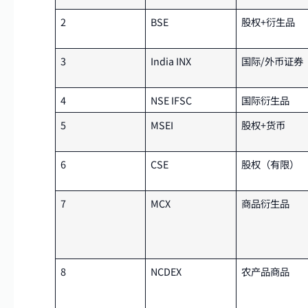
2
BSE
股权+衍生品
3
India INX
国际/外币证券
4
NSE IFSC
国际衍生品
5
MSEI
股权+货币
6
CSE
股权（有限）
7
MCX
商品衍生品
8
NCDEX
农产品商品