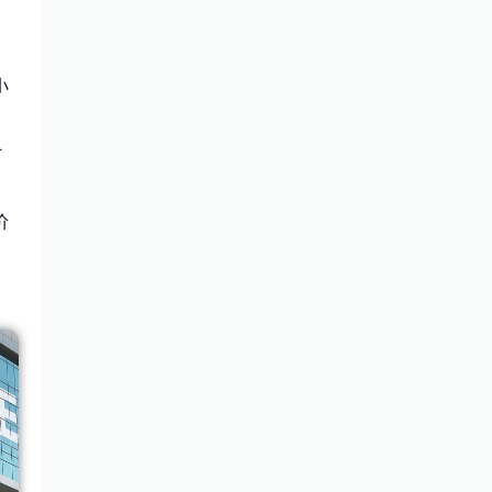
，
小
时
价