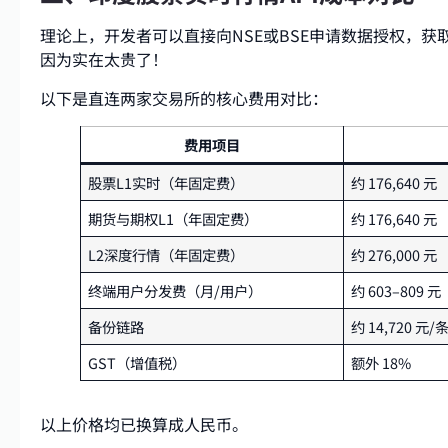
理论上，开发者可以直接向NSE或BSE申请数据授权，
因为实在太贵了！
以下是直连两家交易所的核心费用对比：
费用项目
股票L1实时（年固定费）
约 176,640 元
期货与期权L1（年固定费）
约 176,640 元
L2深度行情（年固定费）
约 276,000 元
终端用户分发费（月/用户）
约 603–809 元
备份链路
约 14,720 元/
GST（增值税）
额外 18%
以上价格均已换算成人民币。