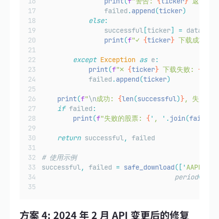
print
(
f
"警告: 
{
ticker
}
 返回空数
                failed
.
append
(
ticker
)
else
:
                successful
[
ticker
]
=
 data
print
(
f
"✓ 
{
ticker
}
 下载成功"
)
except
Exception
as
 e
:
print
(
f
"✗ 
{
ticker
}
 下载失败: 
{
str
(
            failed
.
append
(
ticker
)
print
(
f
"
\n
成功: 
{
len
(
successful
)
}
, 失败: 
{
if
 failed
:
print
(
f
"失败的股票: 
{
'
, 
'
.
join
(
failed
)
return
 successful
,
 failed
# 使用示例
successful
,
 failed 
=
safe_download
([
'
AAPL
'
,
'
period
=
'
1mo
方案 4: 2024 年 2 月 API 变更后的修复