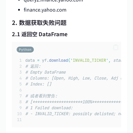
finance.yahoo.com
2. 数据获取失败问题
2.1 返回空 DataFrame
Python
data 
=
 yf
.
download
(
'
INVALID_TICKER
'
,
start
=
'
2
# 返回:
# Empty DataFrame
# Columns: [Open, High, Low, Close, Adj Close
# Index: []
# 或者看到警告:
# [*********************100%*****************
# 1 Failed download:
# - INVALID_TICKER: possibly delisted; no pri