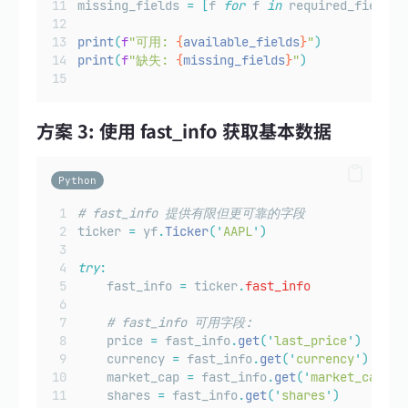
missing_fields 
=
[
f 
for
 f 
in
 required_fields 
print
(
f
"可用: 
{
available_fields
}
"
)
print
(
f
"缺失: 
{
missing_fields
}
"
)
方案 3: 使用 fast_info 获取基本数据
Python
# fast_info 提供有限但更可靠的字段
ticker 
=
 yf
.
Ticker
(
'
AAPL
'
)
try
:
    fast_info 
=
 ticker
.
fast_info
# fast_info 可用字段:
    price 
=
 fast_info
.
get
(
'
last_price
'
)
# 或 
    currency 
=
 fast_info
.
get
(
'
currency
'
)
    market_cap 
=
 fast_info
.
get
(
'
market_cap
'
)
    shares 
=
 fast_info
.
get
(
'
shares
'
)