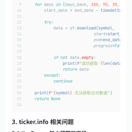
for
 days 
in
[
days_back
,
180
,
90
,
30
,
7
]:
        start_date 
=
 end_date 
-
timedelta
(
day
try
:
            data 
=
 yf
.
download
(
symbol
,
start
=
start_date
end
=
end_date
.
str
progress
=False)
if
not
 data
.
empty
:
print
(
f
"成功获取 
{
len
(
data
)
}
 
return
 data
except
:
continue
print
(
f
"
{
symbol
}
 无法获取任何数据"
)
return
None
3. ticker.info 相关问题