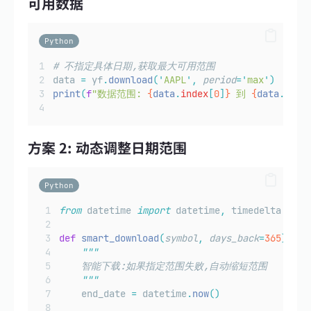
可用数据
Python
# 不指定具体日期,获取最大可用范围
data 
=
 yf
.
download
(
'
AAPL
'
,
period
=
'
max
'
)
print
(
f
"数据范围: 
{
data
.
index
[
0
]
}
 到 
{
data
.
inde
方案 2: 动态调整日期范围
Python
from
 datetime 
import
 datetime
,
 timedelta
def
smart_download
(
symbol
,
days_back
=
365
):
"""
    智能下载:如果指定范围失败,自动缩短范围
"""
    end_date 
=
 datetime
.
now
()