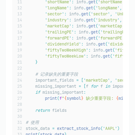
'
shortName
'
:
 info
.
get
(
'
shortName
'
,
 sy
'
longName
'
:
 info
.
get
(
'
longName
'
,
 info
'
sector
'
:
 info
.
get
(
'
sector
'
,
'
Unknown
'
industry
'
:
 info
.
get
(
'
industry
'
,
'
Unk
'
marketCap
'
:
 info
.
get
(
'
marketCap
'
,
No
'
trailingPE
'
:
 info
.
get
(
'
trailingPE
'
,
'
forwardPE
'
:
 info
.
get
(
'
forwardPE
'
,
No
'
dividendYield
'
:
 info
.
get
(
'
dividendYi
'
fiftyTwoWeekHigh
'
:
 info
.
get
(
'
fiftyTw
'
fiftyTwoWeekLow
'
:
 info
.
get
(
'
fiftyTwo
}
# 记录缺失的重要字段
    important_fields 
=
[
'
marketCap
'
,
'
sector
'
    missing_important 
=
[
f 
for
 f 
in
 important
if
 missing_important
:
print
(
f
"
{
symbol
}
 缺少重要字段: 
{
missin
return
 fields
# 使用
stock_data 
=
extract_stock_info
(
'
AAPL
'
)
print
(
stock_data
)