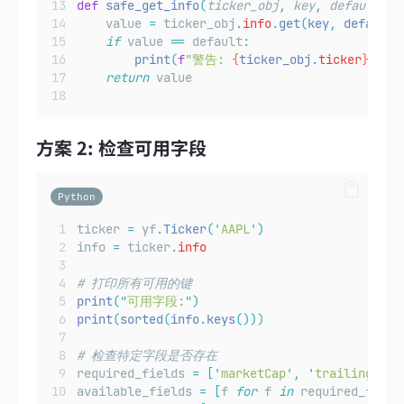
def
safe_get_info
(
ticker_obj
,
key
,
default
=No
    value 
=
 ticker_obj
.
info
.
get
(
key
,
 default
)
if
 value 
==
 default
:
print
(
f
"警告: 
{
ticker_obj
.
ticker
}
 缺少
return
 value
方案 2: 检查可用字段
Python
ticker 
=
 yf
.
Ticker
(
'
AAPL
'
)
info 
=
 ticker
.
info
# 打印所有可用的键
print
(
"
可用字段:
"
)
print
(
sorted
(
info
.
keys
()))
# 检查特定字段是否存在
required_fields 
=
[
'
marketCap
'
,
'
trailingPE
'
,
available_fields 
=
[
f 
for
 f 
in
 required_field