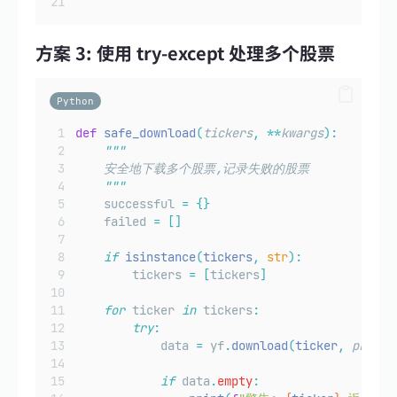
方案 3: 使用 try-except 处理多个股票
Python
def
safe_download
(
tickers
,
**
kwargs
):
"""
    安全地下载多个股票,记录失败的股票
"""
    successful 
=
{}
    failed 
=
[]
if
isinstance
(
tickers
,
str
):
        tickers 
=
[
tickers
]
for
 ticker 
in
 tickers
:
try
:
            data 
=
 yf
.
download
(
ticker
,
progre
if
 data
.
empty
: