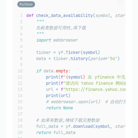
Python
def
check_data_availability
(
symbol
,
start_dat
"""
    先检查数据可用性,再下载
"""
import
 webbrowser
    ticker 
=
 yf
.
Ticker
(
symbol
)
    data 
=
 ticker
.
history
(
period
=
'
5d
'
)
if
 data
.
empty
:
print
(
f
"
{
symbol
}
 在 yfinance 中无数据"
print
(
f
"请访问 Yahoo Finance 网站确认:"
        url 
=
f
"https://finance.yahoo.com/quo
print
(
url
)
# webbrowser.open(url)  # 自动打开浏览
return
None
# 如果有数据,继续下载完整数据
    full_data 
=
 yf
.
download
(
symbol
,
start
=
sta
return
 full_data