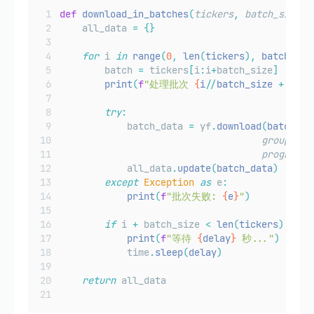
def
download_in_batches
(
tickers
,
batch_size
=
5
    all_data 
=
{}
for
 i 
in
range
(
0
,
 len
(
tickers
),
 batch_siz
        batch 
=
 tickers
[
i
:
i
+
batch_size
]
print
(
f
"处理批次 
{
i
//
batch_size 
+
1}
: 
try
:
            batch_data 
=
 yf
.
download
(
batch
,
p
group_by
=
progress
=
            all_data
.
update
(
batch_data
)
except
Exception
as
 e
:
print
(
f
"批次失败: 
{
e
}
"
)
if
 i 
+
 batch_size 
<
len
(
tickers
):
print
(
f
"等待 
{
delay
}
 秒..."
)
            time
.
sleep
(
delay
)
return
 all_data