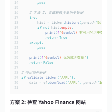
pass
# 方法 2: 尝试获取少量历史数据
try
:
        hist 
=
 ticker
.
history
(
period
=
'
5d
'
)
if
not
 hist
.
empty
:
print
(
f
"
{
symbol
}
 有可用的历史数据"
)
return
True
except
:
pass
print
(
f
"
{
symbol
}
 无效或无数据"
)
return
False
# 使用前先验证
if
validate_ticker
(
'
AAPL
'
):
    data 
=
 yf
.
download
(
'
AAPL
'
,
period
=
'
1mo
'
)
方案 2: 检查 Yahoo Finance 网站