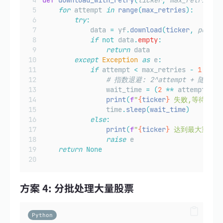
def
download_with_retry
(
ticker
,
max_retries
=
5
for
 attempt 
in
range
(
max_retries
):
try
:
            data 
=
 yf
.
download
(
ticker
,
period
if
not
 data
.
empty
:
return
 data
except
Exception
as
 e
:
if
 attempt 
<
 max_retries 
-
1
:
# 指数退避: 2^attempt + 随机值
                wait_time 
=
(
2
**
 attempt
)
+
 
print
(
f
"
{
ticker
}
 失败,等待 
{
wa
                time
.
sleep
(
wait_time
)
else
:
print
(
f
"
{
ticker
}
 达到最大重试次
raise
 e
return
None
方案 4: 分批处理大量股票
Python