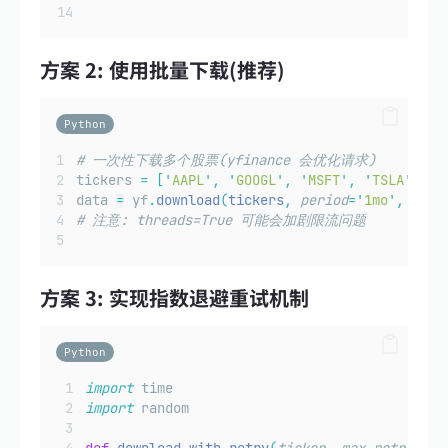
方案 2: 使用批量下载(推荐)
Python
# 一次性下载多个股票(yfinance 会优化请求)
tickers 
=
[
'
AAPL
'
,
'
GOOGL
'
,
'
MSFT
'
,
'
TSLA
'
,
'
A
data 
=
 yf
.
download
(
tickers
,
period
=
'
1mo
'
,
grou
# 注意: threads=True 可能会加剧限流问题
方案 3: 实现指数退避重试机制
Python
import
 time
import
 random