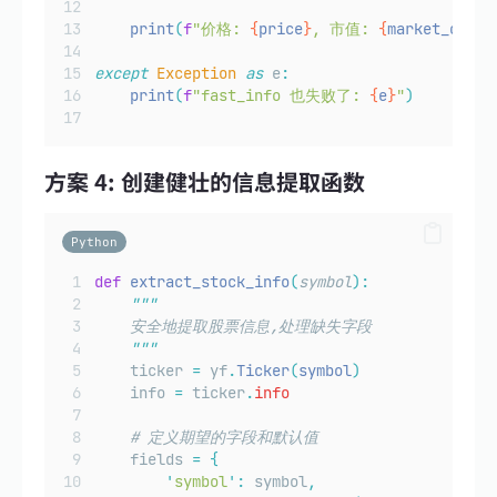
print
(
f
"价格: 
{
price
}
, 市值: 
{
market_cap
}
"
except
Exception
as
 e
:
print
(
f
"fast_info 也失败了: 
{
e
}
"
)
方案 4: 创建健壮的信息提取函数
Python
def
extract_stock_info
(
symbol
):
"""
    安全地提取股票信息,处理缺失字段
"""
    ticker 
=
 yf
.
Ticker
(
symbol
)
    info 
=
 ticker
.
info
# 定义期望的字段和默认值
    fields 
=
{
'
symbol
'
:
 symbol
,