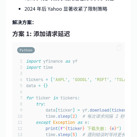
2024 年后 Yahoo 显著收紧了限制策略
解决方案：
方案 1: 添加请求延迟
Python
import
 yfinance 
as
 yf
import
 time
tickers 
=
[
'
AAPL
'
,
'
GOOGL
'
,
'
MSFT
'
,
'
TSLA
'
,
'
data 
=
{}
for
 ticker 
in
 tickers
:
try
:
        data
[
ticker
]
=
 yf
.
download
(
ticker
,
pe
        time
.
sleep
(
2
)
# 每次请求间隔 2 秒
except
Exception
as
 e
:
print
(
f
"
{
ticker
}
 下载失败: 
{
e
}
"
)
        time
.
sleep
(
5
)
# 遇到错误时等待更长时间