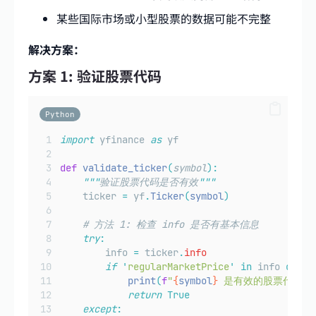
某些国际市场或小型股票的数据可能不完整
解决方案：
方案 1: 验证股票代码
Python
import
 yfinance 
as
 yf
def
validate_ticker
(
symbol
):
"""
验证股票代码是否有效
"""
    ticker 
=
 yf
.
Ticker
(
symbol
)
# 方法 1: 检查 info 是否有基本信息
try
:
        info 
=
 ticker
.
info
if
'
regularMarketPrice
'
in
 info 
or
'
p
print
(
f
"
{
symbol
}
 是有效的股票代码"
)
return
True
except
: