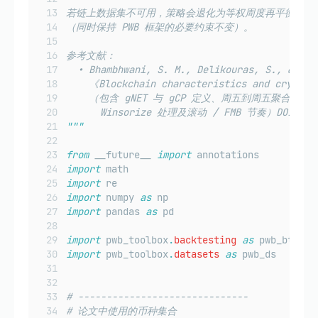
若链上数据集不可用，策略会退化为等权周度再平衡
（同时保持 PWB 框架的必要约束不变）。
参考文献：
  • Bhambhwani, S. M., Delikouras, S., & Ko
    《Blockchain characteristics and crypto
    （包含 gNET 与 gCP 定义、周五到周五聚合方式
      Winsorize 处理及滚动 / FMB 节奏）DOI/SSR
"""
from
 __future__ 
import
 annotations
import
 math
import
 re
import
 numpy 
as
 np
import
 pandas 
as
 pd
import
 pwb_toolbox
.
backtesting
as
 pwb_bt
import
 pwb_toolbox
.
datasets
as
 pwb_ds
# ------------------------------
# 论文中使用的币种集合