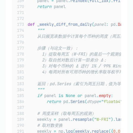
    panel 
=
 panel
.
reindex
(
full_idx
).
ffill
()
return
 panel
def
_weekly_diff_from_daily
(
panel
:
 pd
.
DataFr
"""
    从日频宽表数据中计算每个币种的周度（周五到周
    步骤（与论文一致）：
      1）提取每周五（W-FRI）的最后一个观测值；
      2）取自然对数后计算一阶差分 Δ；
      3）对每个币种的 Δ 进行 1% / 99% Winsori
      4）每周对所有可用币种的增长率取等权平均。
    返回：pd.Series（索引为周五日期，值为等权
"""
if
 panel 
is
None
or
 panel
.
empty
:
return
 pd
.
Series
(
dtype
=
"
float64
"
)
# 周度采样（取每周五的观测）
    weekly 
=
 panel
.
resample
(
"
W-FRI
"
).
last
()
# 取对数变换
    weekly 
=
 np
.
log
(
weekly
.
replace
({
0.0
:
 np
.