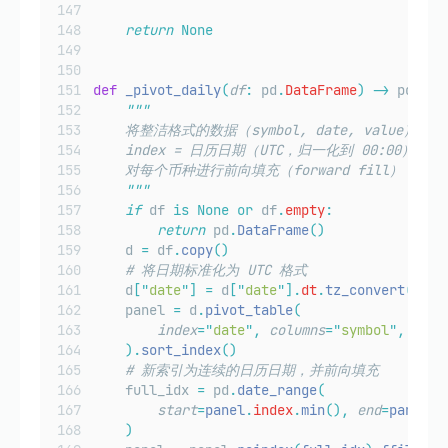
return
None
def
_pivot_daily
(
df
:
 pd
.
DataFrame
)
->
 pd
.
Dat
"""
    将整洁格式的数据（symbol, date, value
    index = 日历日期（UTC，归一化到 00:00），co
    对每个币种进行前向填充（forward fill），
"""
if
 df 
is
None
or
 df
.
empty
:
return
 pd
.
DataFrame
()
    d 
=
 df
.
copy
()
# 将日期标准化为 UTC 格式
    d
[
"
date
"
]
=
 d
[
"
date
"
].
dt
.
tz_convert
(
"
UTC
    panel 
=
 d
.
pivot_table
(
index
=
"
date
"
,
columns
=
"
symbol
"
,
valu
).
sort_index
()
# 新索引为连续的日历日期，并前向填充
    full_idx 
=
 pd
.
date_range
(
start
=
panel
.
index
.
min
(),
end
=
panel
.
i
)