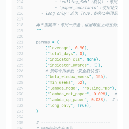
            - 'rolling_fmb'（默认）：每周
            - 'paper_constants'：使用论文给出
      • long_only：若为 True，则将负的预期
    再平衡频率：每周一开盘，根据截至上周五的信息
"""
    params 
=
(
(
"
leverage
"
,
0.90
),
(
"
total_days
"
,
0
),
(
"
indicator_cls
"
,
None),
(
"
indicator_kwargs
"
,
{}),
# 策略专用参数（安全默认值）
(
"
beta_window_weeks
"
,
156
),
(
"
min_weeks
"
,
52
),
(
"
lambda_mode
"
,
"
rolling_fmb
"
),
(
"
lambda_net_paper
"
,
0.098
),
# 表 
(
"
lambda_cp_paper
"
,
0.033
),
# 表 5
(
"
long_only
"
,
True),
)
# ------------------------------
# 回测框架生命周期