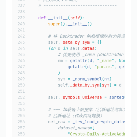
# ------------------------------
def
__init__
(
self
):
super
().
__init__
()
# 将 Backtrader 的数据源映射为标准化
        self
.
_data_by_sym
=
{}
for
 d 
in
 self
.
datas
:
# 优先使用 _name（Backtrader 的
            nm 
=
getattr
(
d
,
"
_name
"
,
None)
o
                getattr
(
d
,
"
params
"
,
 getattr
)
            sym 
=
_norm_symbol
(
nm
)
            self
.
_data_by_sym
[
sym
]
=
 d
        self
.
_symbols_universe
=
sorted
(
self
# --- 加载链上数据集（活跃地址与算力） -
# 活跃地址（代表网络规模）
        net_raw 
=
_try_load_crypto_dataset
(
dataset_names
=[
"
Crypto-Daily-ActiveAddresse