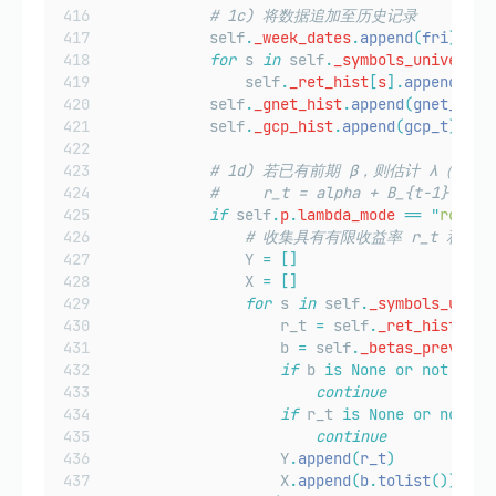
# 1c) 将数据追加至历史记录
            self
.
_week_dates
.
append
(
fri
)
for
 s 
in
 self
.
_symbols_universe
:
                self
.
_ret_hist
[
s
].
append
(
wee
            self
.
_gnet_hist
.
append
(
gnet_t
)
            self
.
_gcp_hist
.
append
(
gcp_t
)
# 1d) 若已有前期 β，则估计 λ（横截面
#     r_t = alpha + B_{t-1} * la
if
 self
.
p
.
lambda_mode
==
"
rollin
# 收集具有有限收益率 r_t 和有效
                Y 
=
[]
                X 
=
[]
for
 s 
in
 self
.
_symbols_unive
                    r_t 
=
 self
.
_ret_hist
[
s
][
                    b 
=
 self
.
_betas_prev
.
get
if
 b 
is
None
or
not
 np
.
a
continue
if
 r_t 
is
None
or
not
 np
continue
                    Y
.
append
(
r_t
)
                    X
.
append
(
b
.
tolist
())