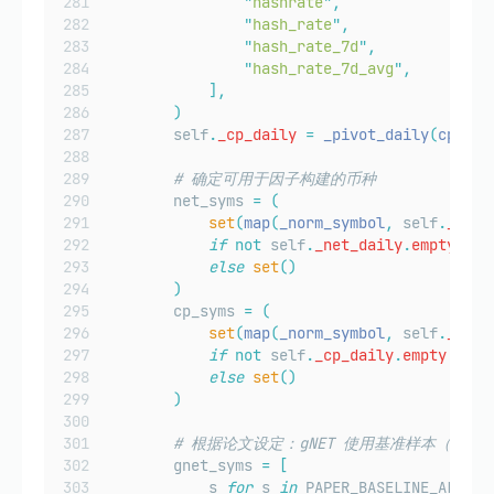
"
hashrate
"
,
"
hash_rate
"
,
"
hash_rate_7d
"
,
"
hash_rate_7d_avg
"
,
],
)
        self
.
_cp_daily
=
_pivot_daily
(
cp_raw
# 确定可用于因子构建的币种
        net_syms 
=
(
set
(
map
(
_norm_symbol
,
self
.
_net_
if
not
 self
.
_net_daily
.
empty
else
set
()
)
        cp_syms 
=
(
set
(
map
(
_norm_symbol
,
self
.
_cp_d
if
not
 self
.
_cp_daily
.
empty
else
set
()
)
# 根据论文设定：gNET 使用基准样本（排除 X
        gnet_syms 
=
[
            s 
for
 s 
in
 PAPER_BASELINE_ALL 
if