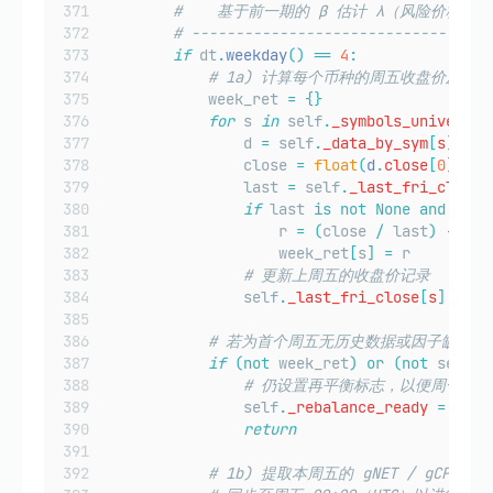
#    基于前一期的 β 估计 λ（风险价格）
# ----------------------------------
if
 dt
.
weekday
()
==
4
:
# 1a) 计算每个币种的周五收盘价及周
            week_ret 
=
{}
for
 s 
in
 self
.
_symbols_universe
:
                d 
=
 self
.
_data_by_sym
[
s
]
                close 
=
float
(
d
.
close
[
0
])
                last 
=
 self
.
_last_fri_close
[
if
 last 
is
not
None
and
 last
                    r 
=
(
close 
/
 last
)
-
1.0
                    week_ret
[
s
]
=
 r
# 更新上周五的收盘价记录
                self
.
_last_fri_close
[
s
]
=
 cl
# 若为首个周五无历史数据或因子缺失，
if
(not
 week_ret
)
or
(not
 self
.
_
# 仍设置再平衡标志，以便周一可
                self
.
_rebalance_ready
=
True
return
# 1b) 提取本周五的 gNET / gCP 