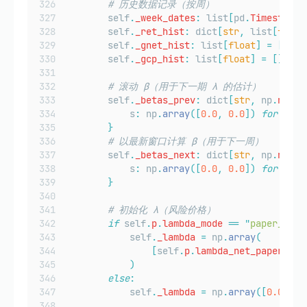
# 历史数据记录（按周）
        self
.
_week_dates
:
 list
[
pd
.
Timestamp
]
        self
.
_ret_hist
:
 dict
[
str
,
 list
[
float
        self
.
_gnet_hist
:
 list
[
float
]
=
[]
        self
.
_gcp_hist
:
 list
[
float
]
=
[]
# 滚动 β（用于下一期 λ 的估计）
        self
.
_betas_prev
:
 dict
[
str
,
 np
.
ndarr
            s
:
 np
.
array
([
0.0
,
0.0
])
for
 s 
in
}
# 以最新窗口计算 β（用于下一周）
        self
.
_betas_next
:
 dict
[
str
,
 np
.
ndarr
            s
:
 np
.
array
([
0.0
,
0.0
])
for
 s 
in
}
# 初始化 λ（风险价格）
if
 self
.
p
.
lambda_mode
==
"
paper_cons
            self
.
_lambda
=
 np
.
array
(
[
self
.
p
.
lambda_net_paper
,
se
)
else
:
            self
.
_lambda
=
 np
.
array
([
0.0
,
0.