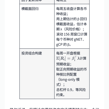
横截面回归
每周五收盘计算各币
种收益；
用上期估计的 β 回归
横截面收益，估计本
期 λ（风险价格）；
滚动 156 周窗口计算
每个币种对 gNET、
gCP 的 β。
投资组合构建
每周一开盘根据
E
[
R
i
]
=
β
i
⊤
λ
E
⊤
计算
[
]
=
R
β
λ
i
i
预期收益；
取正向预期收益的币
种按比例配置
（long-only 模
式）；
总杠杆 0.9，等风险
约束。