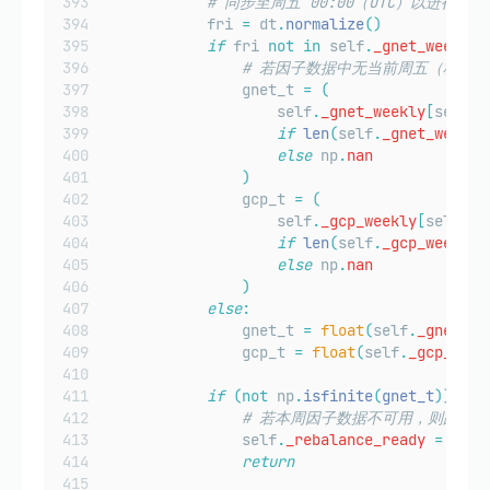
# 同步至周五 00:00（UTC）以进行索
            fri 
=
 dt
.
normalize
()
if
 fri 
not
in
 self
.
_gnet_weekly
.
# 若因子数据中无当前周五（极少
                gnet_t 
=
(
                    self
.
_gnet_weekly
[
self
.
_
if
len
(
self
.
_gnet_weekly
else
 np
.
nan
)
                gcp_t 
=
(
                    self
.
_gcp_weekly
[
self
.
_g
if
len
(
self
.
_gcp_weekly
)
else
 np
.
nan
)
else
:
                gnet_t 
=
float
(
self
.
_gnet_we
                gcp_t 
=
float
(
self
.
_gcp_week
if
(not
 np
.
isfinite
(
gnet_t
))
or
# 若本周因子数据不可用，则跳过
                self
.
_rebalance_ready
=
True
return