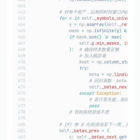
# 对每个资产，以相同时间窗口内的收益
for
 s 
in
 self
.
_symbols_universe
:
                y 
=
 np
.
asarray
(
self
.
_ret_his
                mask 
=
 np
.
isfinite
(
y
)
&
 np
.
i
if
 mask
.
sum
()
>=
max
(
self
.
p
.
min_weeks
,
10
):
# 确保样本数量足够
# 加入截距项
                    Xmat 
=
 np
.
column_stack
([
try
:
                        beta 
=
 np
.
linalg
.
lst
# 回归系数：beta = [α_i
                        self
.
_betas_next
[
s
]
except
Exception
:
# 若计算失败，则保留上
pass
# 否则保持原值不变
# 1f) 将 β 向前滚动至下一周，并设
            self
.
_betas_prev
=
{
                s
:
 self
.
_betas_next
.
get
(
s
,
 n