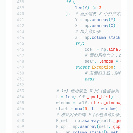
if
(
len
(
Y
)
>=
3
):
# 至少需要 3 个资产才能拟
                    Y 
=
 np
.
asarray
(
Y
)
                    X 
=
 np
.
asarray
(
X
)
# 加入截距项
                    Z 
=
 np
.
column_stack
([
np
.
try
:
                        coef 
=
 np
.
linalg
.
lst
# 回归系数含义：coef = [
                        self
.
_lambda
=
 coef
[
except
Exception
:
# 若回归失败，则保留上一
pass
# 1e) 使用最近 W 周（含当前周 t）
            L 
=
len
(
self
.
_gnet_hist
)
            window 
=
 self
.
p
.
beta_window_week
            start 
=
max
(
0
,
 L 
-
 window
)
# 准备因子矩阵 F（不包含截距项）
            F_net 
=
 np
.
asarray
(
self
.
_gnet_hi
            F_cp 
=
 np
.
asarray
(
self
.
_gcp_hist
            F 
=
 np
.
column_stack
([
F_net
,
 F_cp