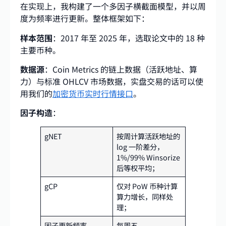
在实现上，我构建了一个多因子横截面模型，并以周
度为频率进行更新。整体框架如下：
样本范围
：2017 年至 2025 年，选取论文中的 18 种
主要币种。
数据源
：Coin Metrics 的链上数据（活跃地址、算
力）与标准 OHLCV 市场数据，实盘交易的话可以使
用我们的
加密货币实时行情接口
。
因子构造
：
gNET
按周计算活跃地址的
log 一阶差分，
1%/99% Winsorize
后等权平均；
gCP
仅对 PoW 币种计算
算力增长，同样处
理；
因子更新频率
每周五