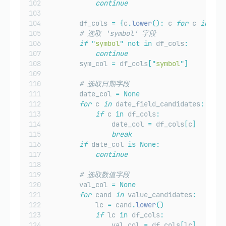
continue
        df_cols 
=
{
c
.
lower
():
 c 
for
 c 
in
 df
.
# 选取 'symbol' 字段
if
"
symbol
"
not
in
 df_cols
:
continue
        sym_col 
=
 df_cols
[
"
symbol
"
]
# 选取日期字段
        date_col 
=
None
for
 c 
in
 date_field_candidates
:
if
 c 
in
 df_cols
:
                date_col 
=
 df_cols
[
c
]
break
if
 date_col 
is
None:
continue
# 选取数值字段
        val_col 
=
None
for
 cand 
in
 value_candidates
:
            lc 
=
 cand
.
lower
()
if
 lc 
in
 df_cols
:
                val_col 
=
 df_cols
[
lc
]