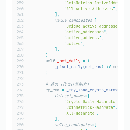
"
CoinMetrics-ActiveAddresses
"
All-Active-Addresses
"
,
],
value_candidates
=[
"
unique_active_addresses
"
,
"
active_addresses
"
,
"
active_address
"
,
"
active
"
,
],
)
        self
.
_net_daily
=
(
_pivot_daily
(
net_raw
)
if
 net_raw
)
# 算力（代表计算能力）
        cp_raw 
=
_try_load_crypto_dataset
(
dataset_names
=[
"
Crypto-Daily-Hashrate
"
,
"
CoinMetrics-Hashrate
"
,
"
All-Hashrate
"
,
],
value_candidates
=[