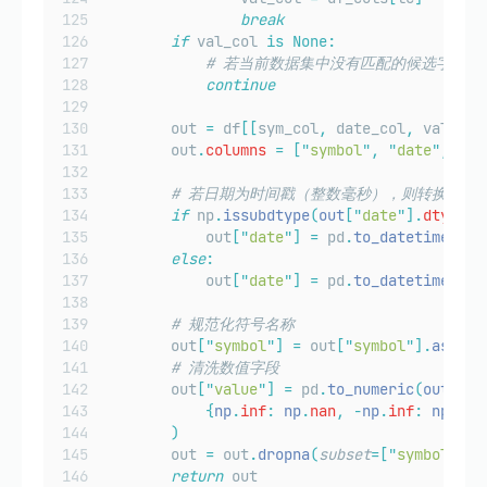
break
if
 val_col 
is
None:
# 若当前数据集中没有匹配的候选字段，
continue
        out 
=
 df
[[
sym_col
,
 date_col
,
 val_col
        out
.
columns
=
[
"
symbol
"
,
"
date
"
,
"
va
# 若日期为时间戳（整数毫秒），则转换为 UTC
if
 np
.
issubdtype
(
out
[
"
date
"
].
dtype
,
 
            out
[
"
date
"
]
=
 pd
.
to_datetime
(
out
else
:
            out
[
"
date
"
]
=
 pd
.
to_datetime
(
out
# 规范化符号名称
        out
[
"
symbol
"
]
=
 out
[
"
symbol
"
].
astype
# 清洗数值字段
        out
[
"
value
"
]
=
 pd
.
to_numeric
(
out
[
"
va
{
np
.
inf
:
 np
.
nan
,
-
np
.
inf
:
 np
.
nan
)
        out 
=
 out
.
dropna
(
subset
=[
"
symbol
"
,
"
return
 out