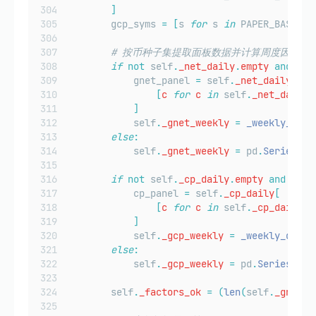
]
        gcp_syms 
=
[
s 
for
 s 
in
 PAPER_BASELIN
# 按币种子集提取面板数据并计算周度因子
if
not
 self
.
_net_daily
.
empty
and
 gne
            gnet_panel 
=
 self
.
_net_daily
[
[
c 
for
 c 
in
self
.
_net_daily
.
]
            self
.
_gnet_weekly
=
_weekly_diff
else
:
            self
.
_gnet_weekly
=
 pd
.
Series
(
dt
if
not
 self
.
_cp_daily
.
empty
and
 gcp_
            cp_panel 
=
 self
.
_cp_daily
[
[
c 
for
 c 
in
self
.
_cp_daily
.
c
]
            self
.
_gcp_weekly
=
_weekly_diff_
else
:
            self
.
_gcp_weekly
=
 pd
.
Series
(
dty
        self
.
_factors_ok
=
(
len
(
self
.
_gnet_w