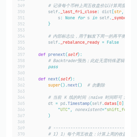
# 记录每个币种上周五收盘价以计算周度收益
        self
.
_last_fri_close
:
 dict
[
str
,
floa
            s
:
None
for
 s 
in
 self
.
_symbols_u
}
# 内部标志位，用于触发下周一的再平衡操作
        self
.
_rebalance_ready
=
False
def
prenext
(
self
):
# Backtrader预热；此处无需特殊逻辑。
pass
def
next
(
self
):
super
().
next
()
# 勿删除
# 当前 K 线的时间（naive 时间即可；Bac
        dt 
=
 pd
.
Timestamp
(
self
.
datas
[
0
].
date
"
UTC
"
,
nonexistent
=
"
shift_forwar
)
# ----------------------------------
# 1) 1）每个周五收盘：计算上周的收益与因