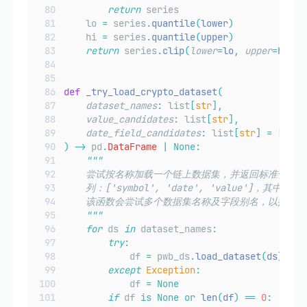
return
 series
    lo 
=
 series
.
quantile
(
lower
)
    hi 
=
 series
.
quantile
(
upper
)
return
 series
.
clip
(
lower
=
lo
,
upper
=
hi
)
def
_try_load_crypto_dataset
(
dataset_names
:
 list
[
str
],
value_candidates
:
 list
[
str
],
date_field_candidates
:
 list
[
str
]
=
[
"
dat
)
->
 pd
.
DataFrame
|
None:
"""
    尝试按名称加载一个链上数据集，并返回标准化后的 D
    列：['symbol', 'date', 'value']，其中 '
    该函数会尝试多个数据集名称及字段别名，以提高
"""
for
 ds 
in
 dataset_names
:
try
:
            df 
=
 pwb_ds
.
load_dataset
(
ds
)
except
Exception
:
            df 
=
None
if
 df 
is
None
or
len
(
df
)
==
0
: