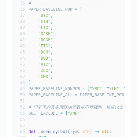
# ------------------------------
PAPER_BASELINE_POW 
=
[
"
BTC
"
,
"
ETH
"
,
"
LTC
"
,
"
DASH
"
,
"
DOGE
"
,
"
ETC
"
,
"
DCR
"
,
"
DGB
"
,
"
VTC
"
,
"
ZEC
"
,
"
XMR
"
,
]
PAPER_BASELINE_NONPOW 
=
[
"
XRP
"
,
"
XLM
"
,
"
LSK
"
PAPER_BASELINE_ALL 
=
 PAPER_BASELINE_POW 
+
 PA
# 门罗币的真实活跃地址数据不可观测，根据论文，应在 g
GNET_EXCLUDE 
=
{
"
XMR
"
}
def
_norm_symbol
(
sym
:
str
)
->
str
: