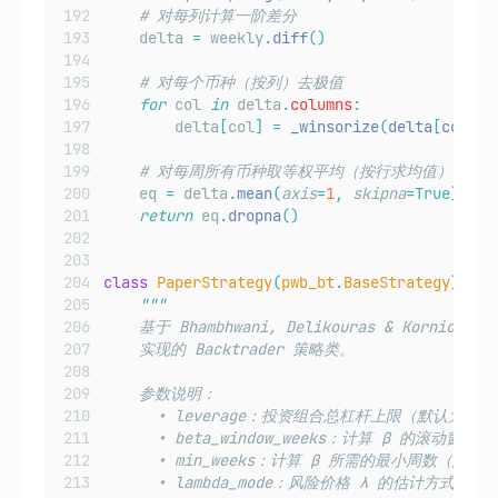
# 对每列计算一阶差分
    delta 
=
 weekly
.
diff
()
# 对每个币种（按列）去极值
for
 col 
in
 delta
.
columns
:
        delta
[
col
]
=
_winsorize
(
delta
[
col
],
# 对每周所有币种取等权平均（按行求均值）
    eq 
=
 delta
.
mean
(
axis
=
1
,
skipna
=True)
return
 eq
.
dropna
()
class
PaperStrategy
(
pwb_bt
.
BaseStrategy
):
"""
    基于 Bhambhwani, Delikouras & Kornio
    实现的 Backtrader 策略类。
    参数说明：
      • leverage：投资组合总杠杆上限（默认为多
      • beta_window_weeks：计算 β 的滚动窗
      • min_weeks：计算 β 所需的最小周数（默认 
      • lambda_mode：风险价格 λ 的估计方式，可