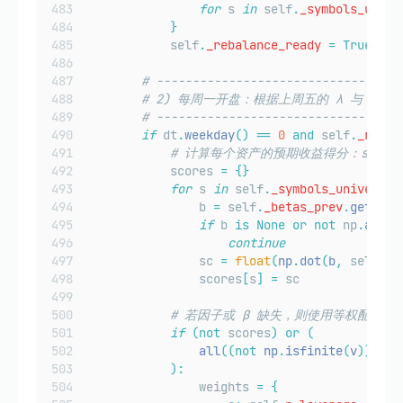
for
 s 
in
 self
.
_symbols_unive
}
            self
.
_rebalance_ready
=
True
# ----------------------------------
# 2) 每周一开盘：根据上周五的 λ 与 β 
# ----------------------------------
if
 dt
.
weekday
()
==
0
and
 self
.
_rebal
# 计算每个资产的预期收益得分：score_i 
            scores 
=
{}
for
 s 
in
 self
.
_symbols_universe
:
                b 
=
 self
.
_betas_prev
.
get
(
s
,
 
if
 b 
is
None
or
not
 np
.
all
(
n
continue
                sc 
=
float
(
np
.
dot
(
b
,
self
.
_l
                scores
[
s
]
=
 sc
# 若因子或 β 缺失，则使用等权配置作
if
(not
 scores
)
or
(
all
((not
 np
.
isfinite
(
v
))
or
 
):
                weights 
=
{