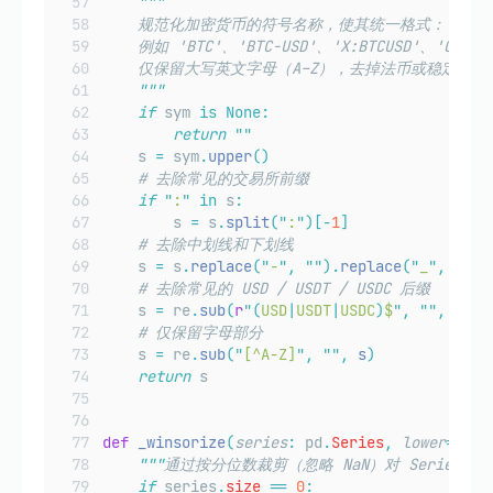
"""
    规范化加密货币的符号名称，使其统一格式：
    例如 'BTC'、'BTC-USD'、'X:BTCUSD'、'COINBA
    仅保留大写英文字母（A–Z），去掉法币或稳定币的
"""
if
 sym 
is
None:
return
""
    s 
=
 sym
.
upper
()
# 去除常见的交易所前缀
if
"
:
"
in
 s
:
        s 
=
 s
.
split
(
"
:
"
)[-
1
]
# 去除中划线和下划线
    s 
=
 s
.
replace
(
"
-
"
,
""
).
replace
(
"
_
"
,
""
)
# 去除常见的 USD / USDT / USDC 后缀
    s 
=
 re
.
sub
(
r
"(
USD
|
USDT
|
USDC
)
$
"
,
""
,
 s
)
# 仅保留字母部分
    s 
=
 re
.
sub
(
"
[^A-Z]
"
,
""
,
 s
)
return
 s
def
_winsorize
(
series
:
 pd
.
Series
,
lower
=
0.01
"""
通过按分位数裁剪（忽略 NaN）对 Series 
if
 series
.
size
==
0
: