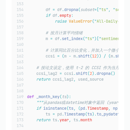
        df 
=
 df
.
dropna
(
subset
=[
"
ts
"
,
"
sentim
if
 df
.
empty
:
raise
ValueError
(
"
All-Daily-News
# 按月计算平均情绪
        m 
=
 df
.
set_index
(
"
ts
"
)[
"
sentiment
"
].
# 计算同比百分比变化，并加入一个微小的稳
        ccsi 
=
(
m 
-
 m
.
shift
(
12
))
/
(
m
.
shift
(
# 按论文设定，使用 t-2 的 CCSI 作为当月信号
    ccsi_lag2 
=
 ccsi
.
shift
(
2
).
dropna
()
return
 ccsi_lag2
,
 used_source
def
_month_key
(
ts
):
"""
从pandas或datetime对象中返回 (year, 
if
isinstance
(
ts
,
(
pd
.
Timestamp
,
 np
.
date
        ts 
=
 pd
.
Timestamp
(
ts
).
to_pydatetime
(
return
 ts
.
year
,
 ts
.
month