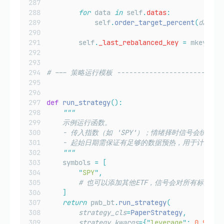
for
 data 
in
 self
.
datas
:
            self
.
order_target_percent
(
data
=
d
        self
.
_last_rebalanced_key
=
 mkey
# --- 策略运行模板 ----------------------------
def
run_strategy
():
"""
    示例运行函数。
    - 传入指数（如 'SPY'）；情绪择时信号会统一
    - 起始日期需保证有足够的数据预热，用于计算同
"""
    symbols 
=
[
"
SPY
"
,
# 也可以添加其他ETF，信号会对所有标的等
]
return
 pwb_bt
.
run_strategy
(
strategy_cls
=
PaperStrategy
,
strategy_kwargs
={
"
leverage
"
:
0.9
},