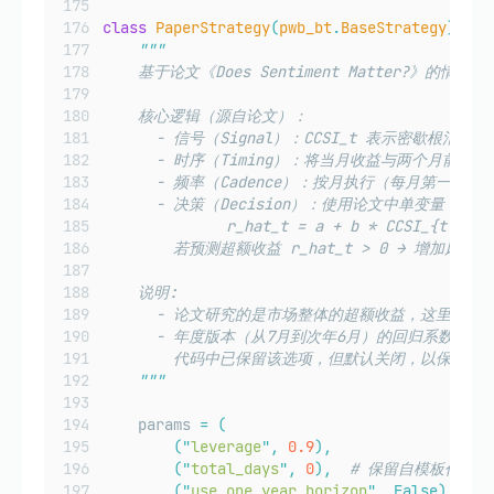
class
PaperStrategy
(
pwb_bt
.
BaseStrategy
):
"""
    基于论文《Does Sentiment Matter?》的情
    核心逻辑（源自论文）：
      - 信号（Signal）：CCSI_t 表示密歇根消费
      - 时序（Timing）：将当月收益与两个月前
      - 频率（Cadence）：按月执行（每月第一个
      - 决策（Decision）：使用论文中单变量
              r_hat_t = a + b * CCSI_{t-
        若预测超额收益 r_hat_t > 0 → 
    说明:
      - 论文研究的是市场整体的超额收益，这里将同
      - 年度版本（从7月到次年6月）的回归系数见表5 Pan
        代码中已保留该选项，但默认关闭，以保持
"""
    params 
=
(
(
"
leverage
"
,
0.9
),
(
"
total_days
"
,
0
),
# 保留自模板代码
(
"
use_one_year_horizon
"
,
False),