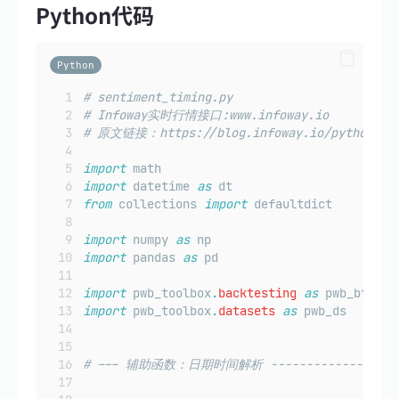
Python代码
Python
# sentiment_timing.py
# Infoway实时行情接口:www.infoway.io
# 原文链接：https://blog.infoway.io/python-sen
import
 math
import
 datetime 
as
 dt
from
 collections 
import
 defaultdict
import
 numpy 
as
 np
import
 pandas 
as
 pd
import
 pwb_toolbox
.
backtesting
as
 pwb_bt
import
 pwb_toolbox
.
datasets
as
 pwb_ds
# --- 辅助函数：日期时间解析 --------------------