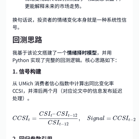
更能解释未来的市场走势。
换句话说，投资者的情绪变化本身就是一种系统性信
号。
回测思路
我基于该论文搭建了一个
情绪择时模型
，并用
Python 实现了完整的回测逻辑。核心思路如下：
1.
信号构建
从 UMich 消费者信心指数中计算出同比变化率
CCSI，并滞后两个月（对应论文中的信息发布延迟
处理）。
C
C
S
I
t
=
C
S
I
t
–
C
S
I
t
−
12
C
S
I
t
−
12
,
S
i
g
n
a
l
=
C
C
S
I
t
−
2
–
C
S
I
C
S
I
−
12
t
t
=
,
=
C
C
S
I
S
i
g
n
a
l
C
C
S
I
−
2
t
t
C
S
I
−
12
t
2. 回归参数引用