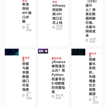
（CFD）
资讯
资讯
新浪
Infoway
是什
财经
财经新
么？用
API 接
闻 API
真实数
口详
接口正
据拆解
解
式上线
价格、
7 8
4 8 月,
点差与
月,
2026
2026
隔夜成
本
3 8 月,
2026
量化交
易
量化交
量化交易
搭建
易
yfinance
财报
量化
被限速怎
与基
系统
么办？用
本面
前，
Python
数据
先搞
批量导出
接口
懂量
K 线数据
开发
化交
的完整指
指南
易数
南
23 7
据源
30 6 月,
月,
29 6
2026
2026
月,
2026