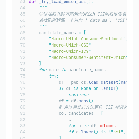
def
_try_load_umich_csi
():
"""
    尝试加载几种可能包含UMich CSI的数据集名称
    若找到则返回一个包含 ['date_ms', 'CSI'] 的 p
"""
    candidate_names 
=
[
"
Macro-UMich-ConsumerSentiment
"
,
"
Macro-UMich-CSI
"
,
"
Macro-UMich-ICS
"
,
"
Macro-Consumer-Sentiment-UMich
"
,
]
for
 name 
in
 candidate_names
:
try
:
            df 
=
 pwb_ds
.
load_dataset
(
name
)
if
 df 
is
None
or
len
(
df
)
==
0
:
continue
            df 
=
 df
.
copy
()
# 通过启发式方法定位 CSI 指标列
            col_candidates 
=
[
                c
for
 c 
in
 df
.
columns
if
 c
.
lower
()
in
{
"
csi
"
,
"
ics
]