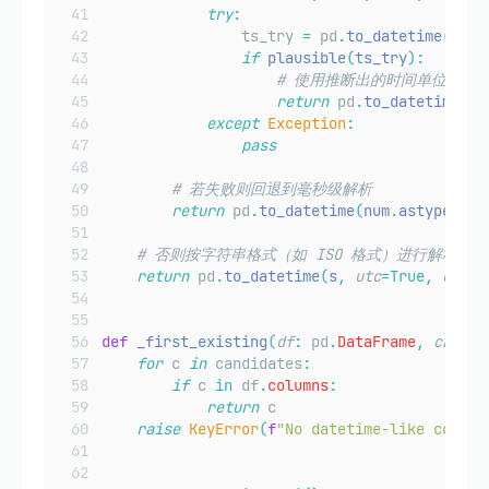
try
:
                ts_try 
=
 pd
.
to_datetime
(
samp
if
plausible
(
ts_try
):
# 使用推断出的时间单位转换
return
 pd
.
to_datetime
(
nu
except
Exception
:
pass
# 若失败则回退到毫秒级解析
return
 pd
.
to_datetime
(
num
.
astype
(
"
In
# 否则按字符串格式（如 ISO 格式）进行解析
return
 pd
.
to_datetime
(
s
,
utc
=True,
error
def
_first_existing
(
df
:
 pd
.
DataFrame
,
candid
for
 c 
in
 candidates
:
if
 c 
in
 df
.
columns
:
return
 c
raise
KeyError
(
f
"No datetime-like column