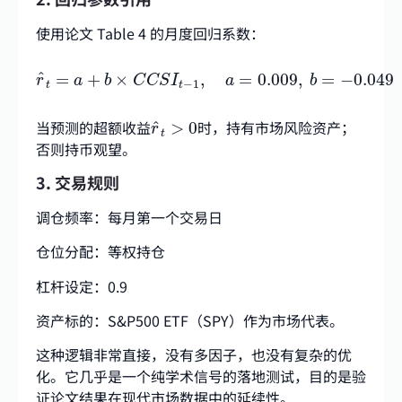
使用论文 Table 4 的月度回归系数：
r
^
t
=
a
+
b
×
C
C
S
I
t
−
1
,
a
=
0.009
,
b
=
−
0.049
^
=
+
×
,
=
0.009
,
=
−
0.049
r
a
b
C
C
S
I
a
b
−
1
t
t
r
^
t
>
0
当预测的超额收益
时，持有市场风险资产；
^
>
0
r
t
否则持币观望。
3. 交易规则
调仓频率：每月第一个交易日
仓位分配：等权持仓
杠杆设定：0.9
资产标的：S&P500 ETF（SPY）作为市场代表。
这种逻辑非常直接，没有多因子，也没有复杂的优
化。它几乎是一个纯学术信号的落地测试，目的是验
证论文结果在现代市场数据中的延续性。