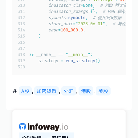
indicator_cls
=None,
# PWB 框架保留项
indicator_kwargs
={},
# PWB 框架保留
symbols
=
symbols
,
# 使用日K数据
start_date
=
"
2023-06-01
"
,
# 与论文所
cash
=
100_000.0
,
)
if
 __name__ 
==
"
__main__
"
:
    strategy 
=
run_strategy
()
A股
,
加密货币
,
外汇
,
港股
,
美股