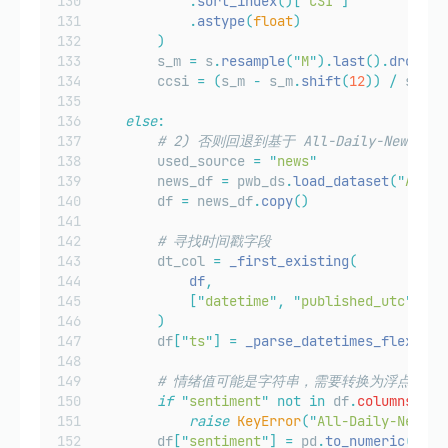
.
sort_index
()[
"
CSI
"
]
.
astype
(
float
)
)
        s_m 
=
 s
.
resample
(
"
M
"
).
last
().
dropna
(
        ccsi 
=
(
s_m 
-
 s_m
.
shift
(
12
))
/
 s_m
.
s
else
:
# 2) 否则回退到基于 All-Daily-News
        used_source 
=
"
news
"
        news_df 
=
 pwb_ds
.
load_dataset
(
"
All-D
        df 
=
 news_df
.
copy
()
# 寻找时间戳字段
        dt_col 
=
_first_existing
(
            df
,
[
"
datetime
"
,
"
published_utc
"
,
"
p
)
        df
[
"
ts
"
]
=
_parse_datetimes_flexible
# 情绪值可能是字符串，需要转换为浮点型
if
"
sentiment
"
not
in
 df
.
columns
:
raise
KeyError
(
"
All-Daily-News h
        df
[
"
sentiment
"
]
=
 pd
.
to_numeric
(
df
[
"