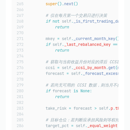
super
().
next
()
# 仅在每月第一个交易日进行决策
if
not
 self
.
_is_first_trading_day_of
return
        mkey 
=
 self
.
_current_month_key
()
if
 self
.
_last_rebalanced_key
==
 mkey
return
# 获取与当前收益月份对应的滞后 CCSI（论文
        ccsi 
=
 self
.
_ccsi_by_month
.
get
(
mkey
,
        forecast 
=
 self
.
_forecast_excess_ret
# 若尚无可用的 CCSI 数据，则当月不操作
if
 forecast 
is
None:
return
        take_risk 
=
 forecast 
>
 self
.
p
.
thresh
# 目标仓位：若判断应承担风险则等权持仓，
        target_pct 
=
 self
.
_equal_weight
if
 t