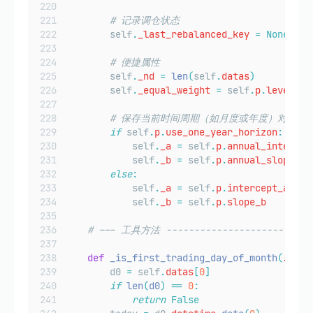
# 记录调仓状态
        self
.
_last_rebalanced_key
=
None
# 便捷属性
        self
.
_nd
=
len
(
self
.
datas
)
        self
.
_equal_weight
=
 self
.
p
.
leverage
# 保存当前时间周期（如月度或年度）对应的
if
 self
.
p
.
use_one_year_horizon
:
            self
.
_a
=
 self
.
p
.
annual_intercep
            self
.
_b
=
 self
.
p
.
annual_slope_b
else
:
            self
.
_a
=
 self
.
p
.
intercept_a
            self
.
_b
=
 self
.
p
.
slope_b
# --- 工具方法 ---------------------------
def
_is_first_trading_day_of_month
(
self
)
        d0 
=
 self
.
datas
[
0
]
if
len
(
d0
)
==
0
:
return
False