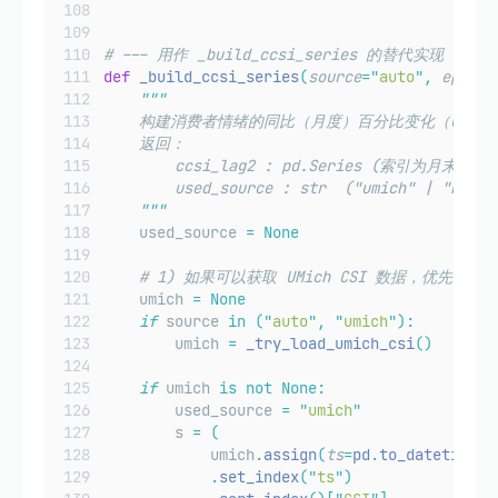
# --- 用作 _build_ccsi_series 的替代实现 -------
def
_build_ccsi_series
(
source
=
"
auto
"
,
epsilo
"""
    构建消费者情绪的同比（月度）百分比变化（CCS
    返回：
        ccsi_lag2 : pd.Series (索引为月末 
        used_source : str  ("umich" | "news"
"""
    used_source 
=
None
# 1) 如果可以获取 UMich CSI 数据，优先使用
    umich 
=
None
if
 source 
in
(
"
auto
"
,
"
umich
"
):
        umich 
=
_try_load_umich_csi
()
if
 umich 
is
not
None:
        used_source 
=
"
umich
"
        s 
=
(
            umich
.
assign
(
ts
=
pd
.
to_datetime
(
u
.
set_index
(
"
ts
"
)