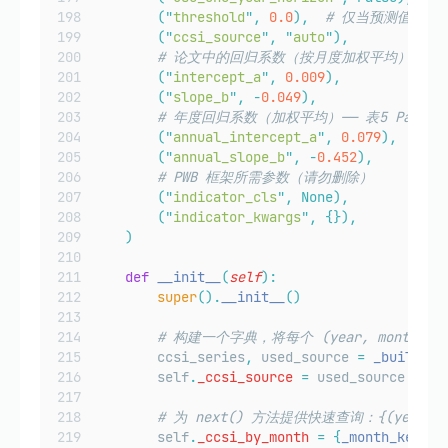
(
"
threshold
"
,
0.0
),
# 仅当预测值大于
(
"
ccsi_source
"
,
"
auto
"
),
# 论文中的回归系数（按月度加权平均）—— 表4 
(
"
intercept_a
"
,
0.009
),
(
"
slope_b
"
,
-
0.049
),
# 年度回归系数（加权平均）—— 表5 Panel A（仅
(
"
annual_intercept_a
"
,
0.079
),
(
"
annual_slope_b
"
,
-
0.452
),
# PWB 框架所需参数（请勿删除）
(
"
indicator_cls
"
,
None),
(
"
indicator_kwargs
"
,
{}),
)
def
__init__
(
self
):
super
().
__init__
()
# 构建一个字典，将每个 (year, month)
        ccsi_series
,
 used_source 
=
_build_cc
        self
.
_ccsi_source
=
 used_source
# 为 next() 方法提供快速查询：{(year, mo
        self
.
_ccsi_by_month
=
{
_month_key
(
ix