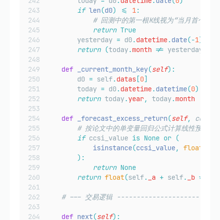
        today 
=
 d0
.
datetime
.
date
(
0
)
if
len
(
d0
)
<=
1
:
# 回测中的第一根K线视为“当月首个交易
return
True
        yesterday 
=
 d0
.
datetime
.
date
(-
1
)
return
(
today
.
month
!=
 yesterday
.
mon
def
_current_month_key
(
self
):
        d0 
=
 self
.
datas
[
0
]
        today 
=
 d0
.
datetime
.
datetime
(
0
)
# 
return
 today
.
year
,
 today
.
month
def
_forecast_excess_return
(
self
,
ccsi_v
# 按论文中的单变量回归公式计算线性预测值
if
 ccsi_value 
is
None
or
(
isinstance
(
ccsi_value
,
float
)
an
):
return
None
return
float
(
self
.
_a
+
self
.
_b
*
 ccs
# --- 交易逻辑 ---------------------------
def
next
(
self
):