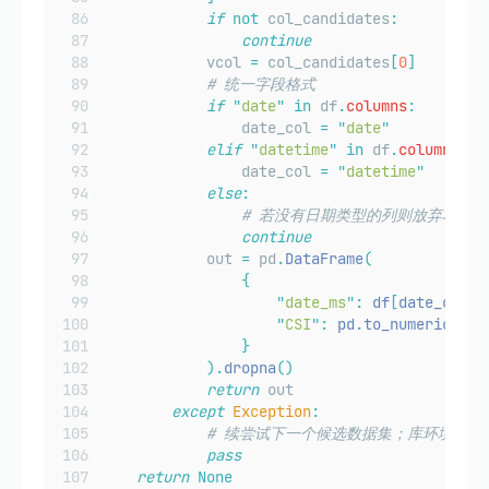
if
not
 col_candidates
:
continue
            vcol 
=
 col_candidates
[
0
]
# 统一字段格式
if
"
date
"
in
 df
.
columns
:
                date_col 
=
"
date
"
elif
"
datetime
"
in
 df
.
columns
:
                date_col 
=
"
datetime
"
else
:
# 若没有日期类型的列则放弃本次尝
continue
            out 
=
 pd
.
DataFrame
(
{
"
date_ms
"
:
 df
[
date_col
].
"
CSI
"
:
 pd
.
to_numeric
(
df
[
}
).
dropna
()
return
 out
except
Exception
:
# 续尝试下一个候选数据集；库环境中无
pass
return
None