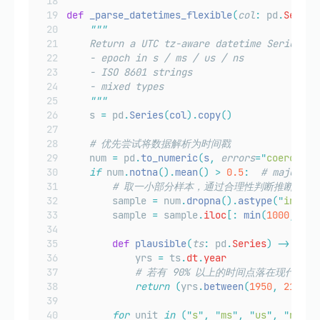
def
_parse_datetimes_flexible
(
col
:
 pd
.
Series
"""
    Return a UTC tz-aware datetime Series fr
    - epoch in s / ms / us / ns
    - ISO 8601 strings
    - mixed types
"""
    s 
=
 pd
.
Series
(
col
).
copy
()
# 优先尝试将数据解析为时间戳
    num 
=
 pd
.
to_numeric
(
s
,
errors
=
"
coerce
"
)
if
 num
.
notna
().
mean
()
>
0.5
:
# majority
# 取一小部分样本，通过合理性判断推断时间
        sample 
=
 num
.
dropna
().
astype
(
"
int64
"
        sample 
=
 sample
.
iloc
[:
min
(
1000
,
 len
def
plausible
(
ts
:
 pd
.
Series
)
->
bool
            yrs 
=
 ts
.
dt
.
year
# 若有 90% 以上的时间点落在现代区间（
return
(
yrs
.
between
(
1950
,
2100
))
for
 unit 
in
(
"
s
"
,
"
ms
"
,
"
us
"
,
"
ns
"
):